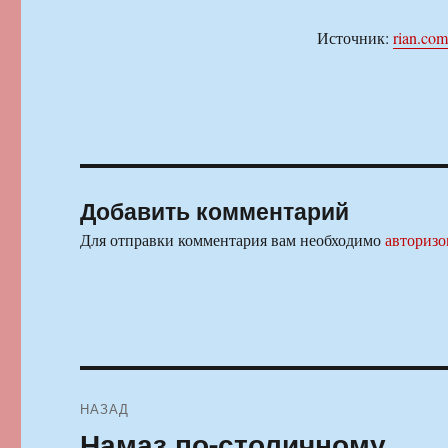
Источник:
rian.com
Добавить комментарий
Для отправки комментария вам необходимо
авторизо
Навигация
НАЗАД
по
Намаз по-столичному
Предыдущая