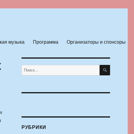
кая музыка
Программа
Организаторы и спонсоры
х
ПОИСК
Искать:
а
м
РУБРИКИ