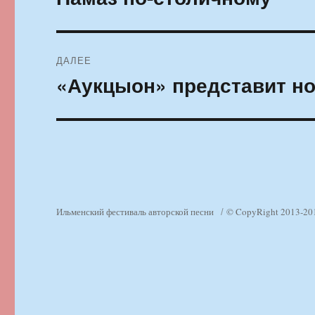
запись:
записям
ДАЛЕЕ
«Аукцыон» представит но
Следующая
запись:
Ильменский фестиваль авторской песни
© CopyRight 2013-20