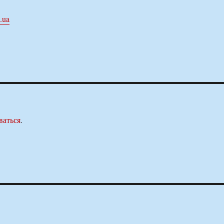
.ua
ваться
.