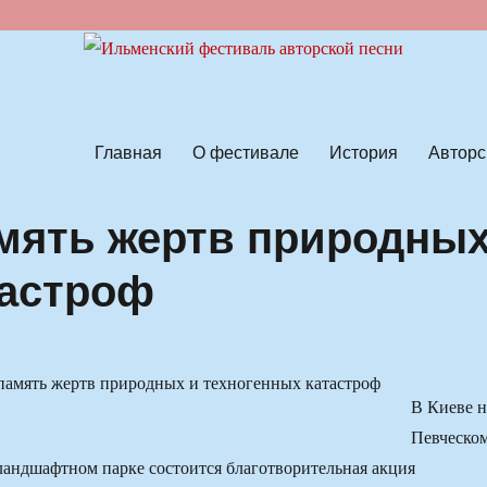
ской песни
Главная
О фестивале
История
Авторс
амять жертв природны
тастроф
В Киеве н
Певческо
ландшафтном парке состоится благотворительная акция