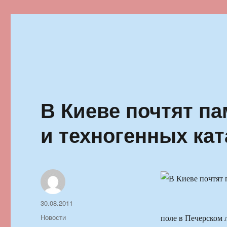
Ильменский фестиваль автор
В Киеве почтят п
и техногенных ка
Автор
Опубликовано
30.08.2011
Рубрики
Новости
поле в Печерском 