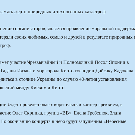
нению организаторов, является проявление моральной поддерж
теряли своих любимых, семью и друзей в результате природных 
троф.
имет участие Чрезвычайный и Полномочный Посол Японии в
Тадаши Идзава и мэр города Киото господин Дайсаку Кадокава,
одиться в столице Украины по случаю 40-летия установления
ошений между Киевом и Киото.
ции будет проведен благотворительный концерт-реквием, в
астие Олег Скрипка, группа «ВВ», Елена Гребенюк, Злата
 По окончанию концерта в небо будут запущенны «Небесные