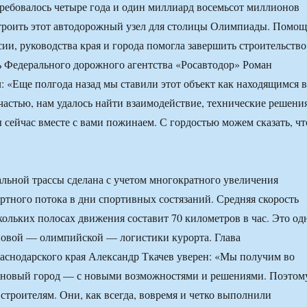
ребовалось четыре года и один миллиард восемьсот миллионов
троить этот автодорожный узел для столицы Олимпиады. Помощ
сии, руководства края и города помогла завершить строительство
ь Федерального дорожного агентства «Росавтодор» Роман
: «Еще полгода назад мы ставили этот объект как находящимся в
счастью, нам удалось найти взаимодействие, технические решения
 сейчас вместе с вами пожинаем. С гордостью можем сказать, чт
альной трассы сделана с учетом многократного увеличения
ртного потока в дни спортивных состязаний. Средняя скорость
кольких полосах движения составит 70 километров в час. Это од
новой — олимпийской — логистики курорта. Глава
снодарского края Александр Ткачев уверен: «Мы получим во
новый город — с новыми возможностями и решениями. Поэтом
 строителям. Они, как всегда, вовремя и четко выполнили