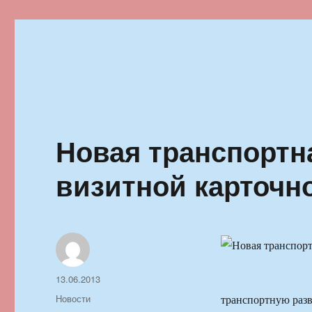
Ильменский фестиваль автор
Новая транспортна
визитной карточн
Автор
Опубликовано
13.06.2013
Рубрики
Новости
транспортную разв