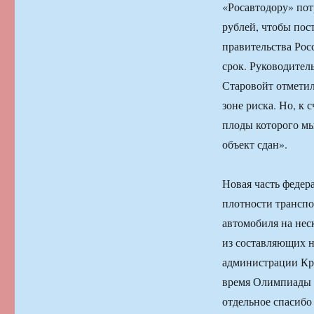
«Росавтодору» пот
рублей, чтобы пос
правительства Рос
срок. Руководител
Старовойт отметил
зоне риска. Но, к 
плоды которого мы
объект сдан».
Новая часть федер
плотности транспо
автомобиля на нес
из составляющих 
администрации Кра
время Олимпиады 
отдельное спасибо