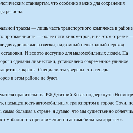
логическим стандартам, что особенно важно для сохранения
ды региона.
ральной трассы — лишь часть транспортного комплекса в районе
го протяженность — более пяти километров, и на этом отрезке 
две двухуровневые развязки, надземный пешеходный переход,
 остановки. И все это доступно для маломобильных людей. На
ороги сделаны ливнестоки, установлено современное уличное
защитные экраны. Специалисты уверены, что теперь
оров в этом районе не будет.
едателя правительства РФ Дмитрий Козак подчеркнул: «Несмотр
сть, насыщенность автомобильным транспортом в городе Сочи, п
 самая большая в стране, я думаю, что мы существенно облегчи
автомобилистов при движении по автомобильным дорогам».