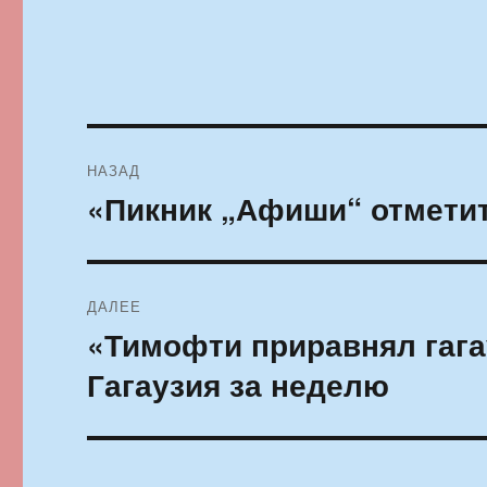
Навигация
НАЗАД
по
«Пикник „Афиши“ отметит
Предыдущая
запись:
записям
ДАЛЕЕ
«Тимофти приравнял гага
Следующая
запись:
Гагаузия за неделю