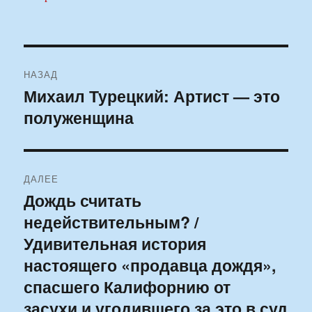
Навигация
НАЗАД
по
Михаил Турецкий: Артист — это
Предыдущая
полуженщина
запись:
записям
ДАЛЕЕ
Дождь считать
Следующая
недействительным? /
запись:
Удивительная история
настоящего «продавца дождя»,
спасшего Калифорнию от
засухи и угодившего за это в суд