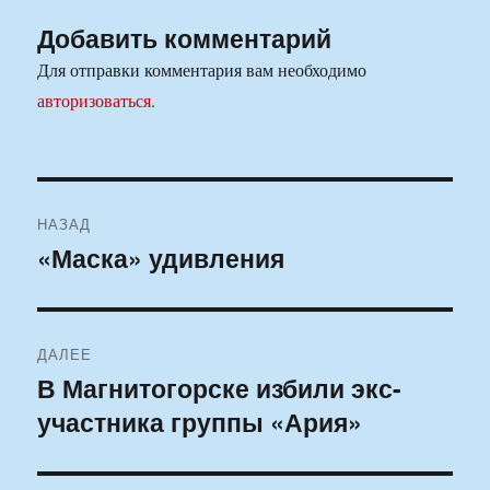
Добавить комментарий
Для отправки комментария вам необходимо
авторизоваться
.
Навигация
НАЗАД
по
«Маска» удивления
Предыдущая
запись:
записям
ДАЛЕЕ
В Магнитогорске избили экс-
Следующая
участника группы «Ария»
запись: