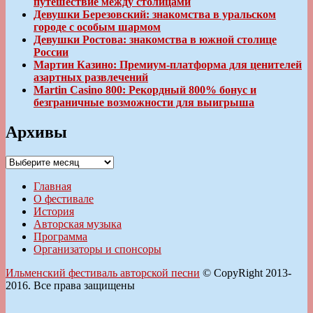
путешествие между столицами
Девушки Березовский: знакомства в уральском
городе с особым шармом
Девушки Ростова: знакомства в южной столице
России
Мартин Казино: Премиум-платформа для ценителей
азартных развлечений
Martin Casino 800: Рекордный 800% бонус и
безграничные возможности для выигрыша
Архивы
Архивы
Главная
О фестивале
История
Авторская музыка
Программа
Организаторы и спонсоры
Ильменский фестиваль авторской песни
© CopyRight 2013-
2016. Все права защищены