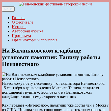
Перейти
к
Меню
Ильменский фестиваль авторской песни
содержимому
Главная
О фестивале
История
Авторская музыка
Программа
Организаторы и спонсоры
На Ваганьковском кладбище
установят памятник Таничу работы
Неизвестного
Известному поэту-песеннику – от скульптора Неизвестного.
15 сентября в день рождения Михаила Танича, создателя
популярной группы «Лесоповал», на Ваганьковском
кладбище столицы ему откроется памятник.
Как передает «Интерфакс», памятник уже доставлен в Москву
из США. Инициатором, спонсором и архитектором проекта