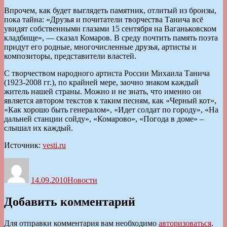
Впрочем, как будет выглядеть памятник, отлитый из бронзы,
пока тайна: «Друзья и почитатели творчества Танича всё
увидят собственными глазами 15 сентября на Ваганьковском
кладбище», — сказал Комаров. В среду почтить память поэта
придут его родные, многочисленные друзья, артисты и
композиторы, представители властей.
С творчеством народного артиста России Михаила Танича
(1923-2008 гг.), по крайней мере, заочно знаком каждый
житель нашей страны. Можно и не знать, что именно он
является автором текстов к таким песням, как «Черный кот»,
«Как хорошо быть генералом», «Идет солдат по городу», «На
дальней станции сойду», «Комарово», «Погода в доме» –
слышал их каждый.
Источник:
vesti.ru
Автор
Опубликовано
Рубрики
14.09.2010
Новости
Добавить комментарий
Для отправки комментария вам необходимо
авторизоваться
.