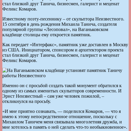
стал близкий друг Танича, бизнесмен, галерист и меценат
Феликс Комаров.
Известному поэту-песеннику – от скульптора Неизвестного.
15 сентября в день рождения Михаила Танича, создателя
популярной группы «Лесоповал», на Ваганьковском
кладбище столицы ему откроется памятник.
Как передает «Интерфакс», памятник уже доставлен в Москву
из США. Инициатором, спонсором и архитектором проекта
стал близкий друг Танича, бизнесмен, галерист и меценат
Феликс Комаров.
Именно он с просьбой создать такой монумент обратился к
одному из самых именитых скульпторов современности. И
Эрнст Неизвестный – сам уже человек пожилой, –
откликнулся на просьбу.
«И мне приятно сознавать, — поделился Комаров, — что я
имею к этому непосредственное отношение, поскольку с
Михаилом Таничем меня связывала многолетняя дружба, и
мне хотелось в память о ней сделать что-то необыкновенное».