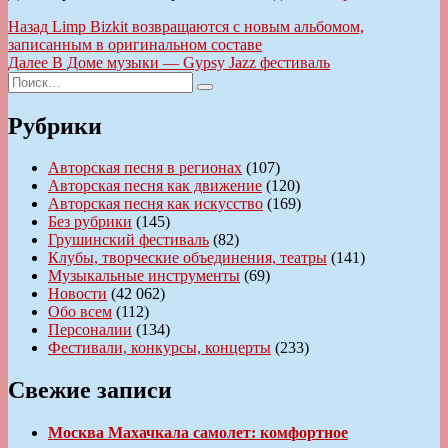
Навигация
Предыдущая
Назад
Limp Bizkit возвращаются с новым альбомом,
запись:
записанным в оригинальном составе
по
Следующая
Далее
В Доме музыки — Gypsy Jazz фестиваль
записям
Искать:
запись:
Поиск
Рубрики
Авторская песня в регионах
(107)
Авторская песня как движение
(120)
Авторская песня как искусство
(169)
Без рубрики
(145)
Грушинский фестиваль
(82)
Клубы, творческие объединения, театры
(141)
Музыкальные инструменты
(69)
Новости
(42 062)
Обо всем
(112)
Персоналии
(134)
Фестивали, конкурсы, концерты
(233)
Свежие записи
Москва Махачкала самолет: комфортное