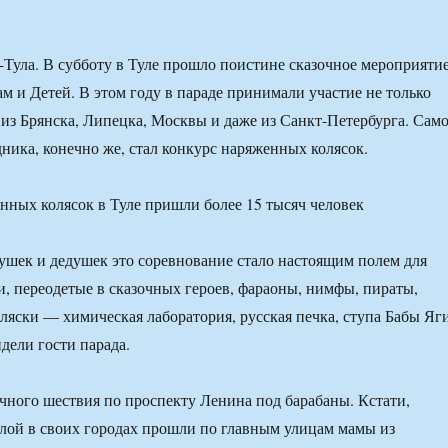
-Тула. В субботу в Туле прошло поистине сказочное мероприяти
 и Детей. В этом году в параде принимали участие не только
и из Брянска, Липецка, Москвы и даже из Санкт-Петербурга. Сам
дника, конечно же, стал конкурс наряженных колясок.
бушек и дедушек это соревнование стало настоящим полем для
и, переодетые в сказочных героев, фараоны, нимфы, пираты,
ляски — химическая лаборатория, русская печка, ступа Бабы Яги
идели гости парада.
очного шествия по проспекту Ленина под барабаны. Кстати,
лой в своих городах прошли по главным улицам мамы из