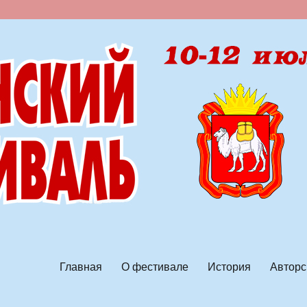
ской песни
Главная
О фестивале
История
Авторс