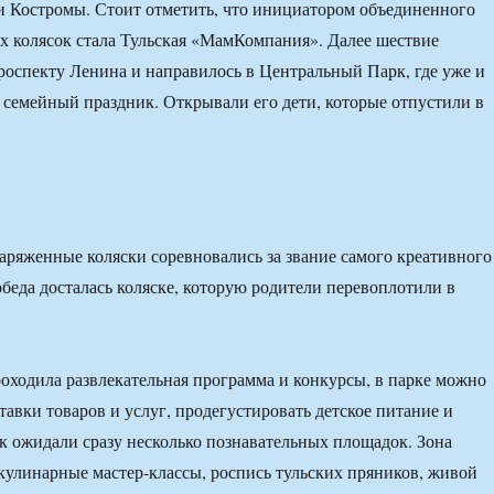
и Костромы. Стоит отметить, что инициатором объединенного
 колясок стала Тульская «МамКомпания». Далее шествие
роспекту Ленина и направилось в Центральный Парк, где уже и
 семейный праздник. Открывали его дети, которые отпустили в
аряженные коляски соревновались за звание самого креативного
обеда досталась коляске, которую родители перевоплотили в
роходила развлекательная программа и конкурсы, в парке можно
тавки товаров и услуг, продегустировать детское питание и
ек ожидали сразу несколько познавательных площадок. Зона
 кулинарные мастер-классы, роспись тульских пряников, живой