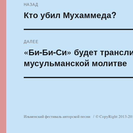
НАЗАД
по
Кто убил Мухаммеда?
Предыдущая
запись:
записям
ДАЛЕЕ
«Би-Би-Си» будет трансл
Следующая
запись:
мусульманской молитве
Ильменский фестиваль авторской песни
© CopyRight 2013-20