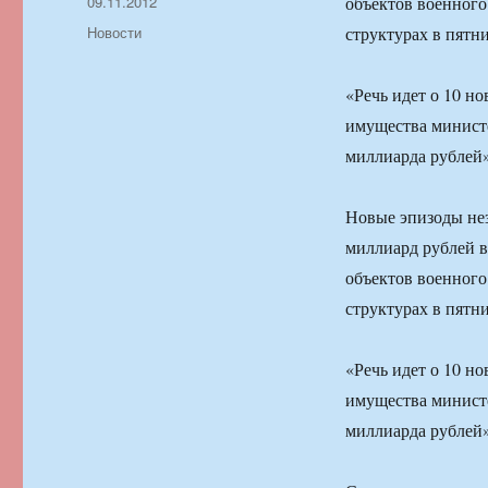
Автор
Опубликовано
09.11.2012
объектов военного
Рубрики
Новости
структурах в пятн
«Речь идет о 10 н
имущества министе
миллиарда рублей»
Новые эпизоды не
миллиард рублей в
объектов военного
структурах в пятн
«Речь идет о 10 н
имущества министе
миллиарда рублей»