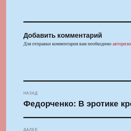
Добавить комментарий
Для отправки комментария вам необходимо
авторизо
Навигация
НАЗАД
по
Федорченко: В эротике кр
Предыдущая
запись:
записям
ДАЛЕЕ