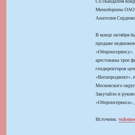
Со скандалом вокр
Минобороны ОАО «
Анатолия Сердюко
В конце октября б
продаже недвижим
«Оборонсервису». 
арестованы трое ф
гендиректоров це
«Витапроджект», е
Московского окру
Закутайло и руков
«Оборонсервиса»,
Источник:
vedomost