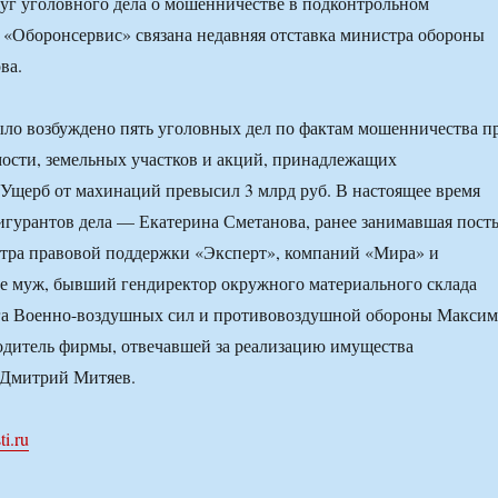
уг уголовного дела о мошенничестве в подконтрольном
Оборонсервис» связана недавняя отставка министра обороны
ва.
ыло возбуждено пять уголовных дел по фактам мошенничества п
ости, земельных участков и акций, принадлежащих
Ущерб от махинаций превысил 3 млрд руб. В настоящее время
игурантов дела — Екатерина Сметанова, ранее занимавшая пост
нтра правовой поддержки «Эксперт», компаний «Мира» и
е муж, бывший гендиректор окружного материального склада
га Военно-воздушных сил и противовоздушной обороны Максим
одитель фирмы, отвечавшей за реализацию имущества
 Дмитрий Митяев.
i.ru