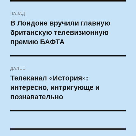
Навигация
НАЗАД
по
В Лондоне вручили главную
Предыдущая
британскую телевизионную
запись:
записям
премию БАФТА
ДАЛЕЕ
Телеканал «История»:
Следующая
интересно, интригующе и
запись:
познавательно