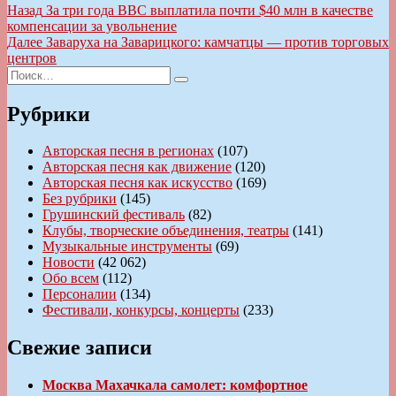
Навигация
Предыдущая
Назад
За три года BBC выплатила почти $40 млн в качестве
запись:
компенсации за увольнение
по
Следующая
Далее
Заваруха на Заварицкого: камчатцы — против торговых
записям
запись:
центров
Искать:
Поиск
Рубрики
Авторская песня в регионах
(107)
Авторская песня как движение
(120)
Авторская песня как искусство
(169)
Без рубрики
(145)
Грушинский фестиваль
(82)
Клубы, творческие объединения, театры
(141)
Музыкальные инструменты
(69)
Новости
(42 062)
Обо всем
(112)
Персоналии
(134)
Фестивали, конкурсы, концерты
(233)
Свежие записи
Москва Махачкала самолет: комфортное