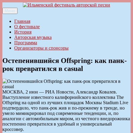
Перейти
к
Меню
Ильменский фестиваль авторской песни
содержимому
Главная
О фестивале
История
Авторская музыка
Программа
Организаторы и спонсоры
Остепенившийся Offspring: как панк-
рок превратился в casual
МОСКВА, 2 июн — РИА Новости, Александр Ковалев.
Выступление известного калифорнийского коллектива The
Offspring на одной из лучших площадок Москвы Stadium Live
подтвердило, что панк-рок жив и по-прежнему в тренде, но
умело мимикрировал под современные тенденции, и, по
аналогии с автомобильным миром, из честного внедорожника
постепенно превратился в удобный и универсальный
кроссовер.