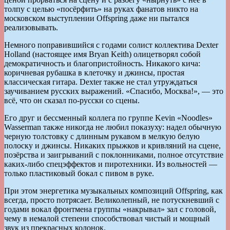
толпу с целью «посёрфить» на руках фанатов никто на
московском выступлении Offspring даже ни пытался
реализовывать.
Немного поправившийся с годами солист коллектива Dexter
Holland (настоящее имя Bryan Keith) олицетворял собой
демократичность и благопристойность. Никакого кича:
коричневая рубашка в клеточку и джинсы, простая
классическая гитара. Dexter также не стал утруждаться
заучиванием русских выражений. «Спасибо, Москва!», — это
всё, что он сказал по-русски со сцены.
Его друг и бессменный коллега по группе Kevin «Noodles»
Wasserman также никогда не любил показуху: надел обычную
черную толстовку с длинным рукавом в мелкую белую
полоску и джинсы. Никаких прыжков и кривляний на сцене,
позёрства и заигрываний с поклонниками, полное отсутствие
каких-либо спецэффектов и пиротехники. Из вольностей —
только пластиковый бокал с пивом в руке.
При этом энергетика музыкальных композиций Offspring, как
всегда, просто потрясает. Великолепный, не потускневший с
годами вокал фронтмена группы «накрывал» зал с головой,
чему в немалой степени способствовал чистый и мощный
звук из прекрасных колонок.