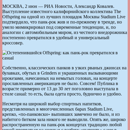
МОСКВА, 2 июн — РИА Новости, Александр Ковалев.
Выступление известного калифорнийского коллектива The
Offspring на одной из лучших площадок Москвы Stadium Live
подтвердило, что панк-рок жив и по-прежнему в тренде, но
умело мимикрировал под современные тенденции, и, по
аналогии с автомобильным миром, из честного внедорожника
постепенно превратился в удобный и универсальный
кроссовер.
Собственно, классических панков в узких рваных джинсах на
булавках, обутых в Grinders и украшенных вызывающими
ирокезами, начесанных на немытых головах, на концерте
прославленных американцев не было. Совсем! Публика в
возрасте примерно от 13 до 30 лет поголовно выступала в
стиле casual: то есть, была одета просто, буднично и удобно.
Несмотря на широкий выбор спиртных напитков,
представленных в многочисленных барах Stadium Live,
крепко, «по-панковски» выпивших замечено не было, и из
набитого битком зала никого не выводили. Опять же, широко
распространенную на панк-рок концертах традицию любой
ценой прорваться на сцену и с разбегу «нырнуть» с нее в