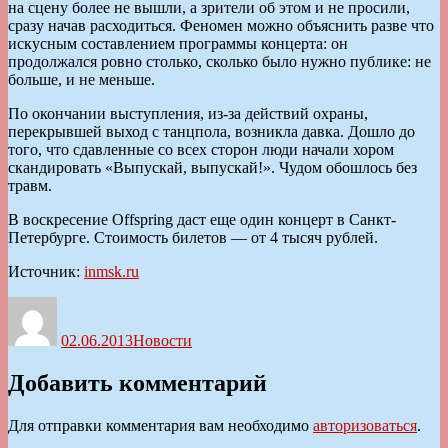
на сцену более не вышли, а зрители об этом и не просили,
сразу начав расходиться. Феномен можно объяснить разве что
искусным составлением программы концерта: он
продолжался ровно столько, сколько было нужно публике: не
больше, и не меньше.
По окончании выступления, из-за действий охраны,
перекрывшей выход с танцпола, возникла давка. Дошло до
того, что сдавленные со всех сторон люди начали хором
скандировать «Выпускай, выпускай!». Чудом обошлось без
травм.
В воскресение Offspring даст еще один концерт в Санкт-
Петербурге. Стоимость билетов — от 4 тысяч рублей.
Источник:
inmsk.ru
Автор
Опубликовано
Рубрики
02.06.2013
Новости
Добавить комментарий
Для отправки комментария вам необходимо
авторизоваться
.