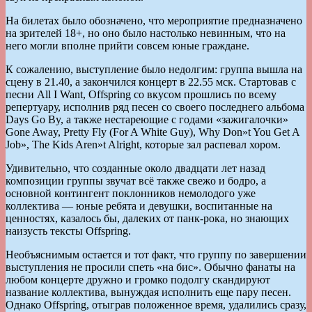
На билетах было обозначено, что мероприятие предназначено
на зрителей 18+, но оно было настолько невинным, что на
него могли вполне прийти совсем юные граждане.
К сожалению, выступление было недолгим: группа вышла на
сцену в 21.40, а закончился концерт в 22.55 мск. Стартовав с
песни All I Want, Offspring со вкусом прошлись по всему
репертуару, исполнив ряд песен со своего последнего альбома
Days Go By, а также нестареющие с годами «зажигалочки»
Gone Away, Pretty Fly (For A White Guy), Why Don»t You Get A
Job», The Kids Aren»t Alright, которые зал распевал хором.
Удивительно, что созданные около двадцати лет назад
композиции группы звучат всё также свежо и бодро, а
основной контингент поклонников немолодого уже
коллектива — юные ребята и девушки, воспитанные на
ценностях, казалось бы, далеких от панк-рока, но знающих
наизусть тексты Offspring.
Необъяснимым остается и тот факт, что группу по завершении
выступления не просили спеть «на бис». Обычно фанаты на
любом концерте дружно и громко подолгу скандируют
название коллектива, вынуждая исполнить еще пару песен.
Однако Offspring, отыграв положенное время, удалились сразу,