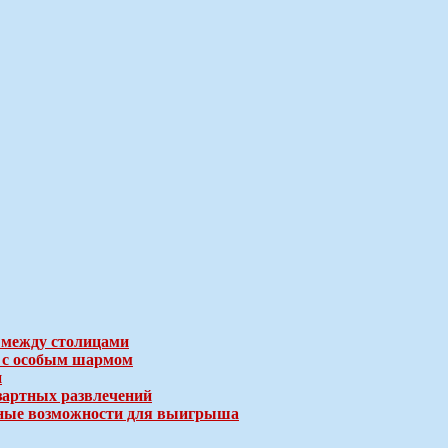
 между столицами
е с особым шармом
и
зартных развлечений
ичные возможности для выигрыша