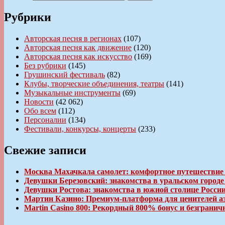
Рубрики
Авторская песня в регионах
(107)
Авторская песня как движение
(120)
Авторская песня как искусство
(169)
Без рубрики
(145)
Грушинский фестиваль
(82)
Клубы, творческие объединения, театры
(141)
Музыкальные инструменты
(69)
Новости
(42 062)
Обо всем
(112)
Персоналии
(134)
Фестивали, конкурсы, концерты
(233)
Свежие записи
Москва Махачкала самолет: комфортное путешествие
Девушки Березовский: знакомства в уральском город
Девушки Ростова: знакомства в южной столице Росси
Мартин Казино: Премиум-платформа для ценителей а
Martin Casino 800: Рекордный 800% бонус и безгран