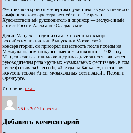
Фестиваль откроется концертом с участием государственного
симфонического оркестра республики Татарстан.
Художественный руководитель и дирижер — заслуженный
артист России Александр Сладковский.
Денис Мацуев — один из самых известных в мире
российских пианистов. Выпускник Московской
консерватории, он приобрел известность после победы на
Международном конкурсе имени Чайковского в 1998 году.
Мацуев ведет активную концертную деятельность, является
руководителем ряда крупных музыкальных фестивалей, в том
числе фестиваля Crecendo, «Звезды на Байкале», фестиваля
искусств города Анси, музыкальных фестивалей в Перми и
Оренбурге.
Источник:
ria.ru
Автор
Опубликовано
Рубрики
25.03.2013
Новости
Добавить комментарий