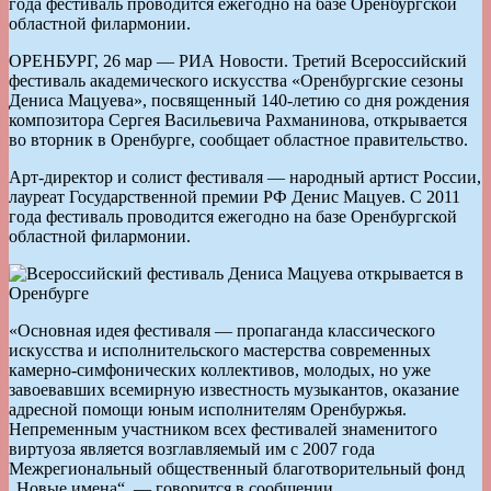
года фестиваль проводится ежегодно на базе Оренбургской
областной филармонии.
ОРЕНБУРГ, 26 мар — РИА Новости. Третий Всероссийский
фестиваль академического искусства «Оренбургские сезоны
Дениса Мацуева», посвященный 140-летию со дня рождения
композитора Сергея Васильевича Рахманинова, открывается
во вторник в Оренбурге, сообщает областное правительство.
Арт-директор и солист фестиваля — народный артист России,
лауреат Государственной премии РФ Денис Мацуев. С 2011
года фестиваль проводится ежегодно на базе Оренбургской
областной филармонии.
«Основная идея фестиваля — пропаганда классического
искусства и исполнительского мастерства современных
камерно-симфонических коллективов, молодых, но уже
завоевавших всемирную известность музыкантов, оказание
адресной помощи юным исполнителям Оренбуржья.
Непременным участником всех фестивалей знаменитого
виртуоза является возглавляемый им с 2007 года
Межрегиональный общественный благотворительный фонд
„Новые имена“, — говорится в сообщении.