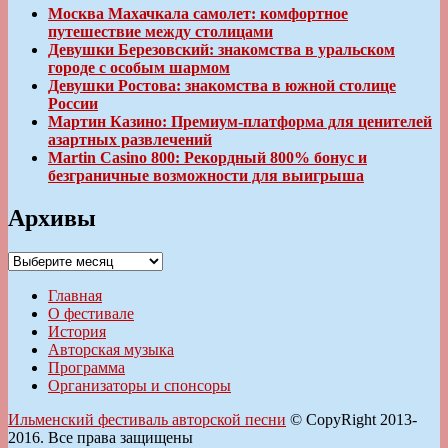
Москва Махачкала самолет: комфортное
путешествие между столицами
Девушки Березовский: знакомства в уральском
городе с особым шармом
Девушки Ростова: знакомства в южной столице
России
Мартин Казино: Премиум-платформа для ценителей
азартных развлечений
Martin Casino 800: Рекордный 800% бонус и
безграничные возможности для выигрыша
Архивы
Архивы
Главная
О фестивале
История
Авторская музыка
Программа
Организаторы и спонсоры
Ильменский фестиваль авторской песни
© CopyRight 2013-
2016. Все права защищены