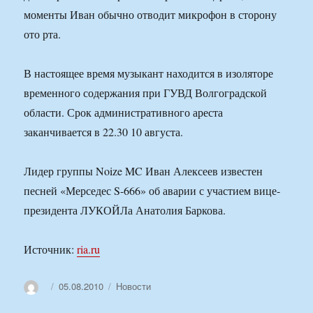
моменты Иван обычно отводит микрофон в сторону
ото рта.
В настоящее время музыкант находится в изоляторе
временного содержания при ГУВД Волгоградской
области. Срок административного ареста
заканчивается в 22.30 10 августа.
Лидер группы Noize MC Иван Алексеев известен
песней «Мерседес S-666» об аварии с участием вице-
президента ЛУКОЙЛа Анатолия Баркова.
Источник:
ria.ru
Автор
Опубликовано
Рубрики
05.08.2010
Новости