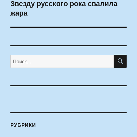
Звезду русского рока свалила
Следующая
жара
запись:
ПО
Искать:
РУБРИКИ