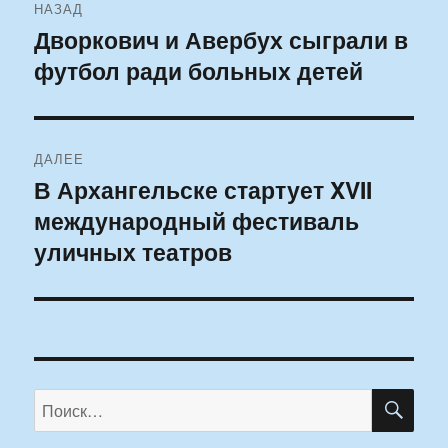
НАЗАД
по
Дворкович и Авербух сыграли в
Предыдущая
футбол ради больных детей
запись:
записям
ДАЛЕЕ
В Архангельске стартует XVII
Следующая
международный фестиваль
запись:
уличных театров
ПО
Искать: