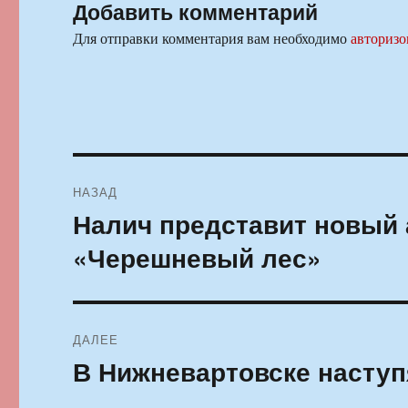
Добавить комментарий
Для отправки комментария вам необходимо
авторизо
Навигация
НАЗАД
по
Налич представит новый
Предыдущая
запись:
записям
«Черешневый лес»
ДАЛЕЕ
В Нижневартовске наступ
Следующая
запись: