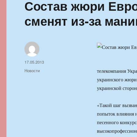
Состав жюри Евро
сменят из-за ман
Автор
Опубликовано
17.05.2013
Рубрики
Новости
телекомпания Укра
украинского жюри 
украинской сторон
«Такой шаг вызва
попыток влияния н
песенного конкурс
высокопрофессион