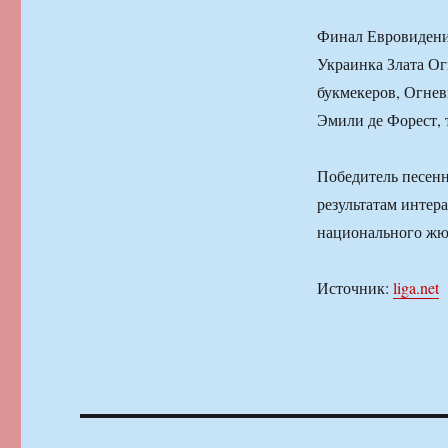
Финал Евровидения
Украинка Злата Ог
букмекеров, Огнев
Эмили де Форест, 
Победитель песенн
результатам интер
национального жю
Источник:
liga.net