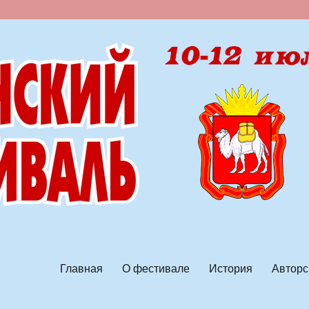
ской песни
Главная
О фестивале
История
Авторс