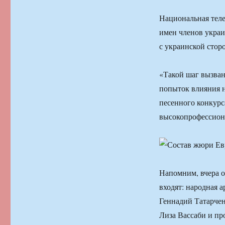
Национальная теле
имен членов украи
с украинской стор
«Такой шаг вызва
попыток влияния н
песенного конкурс
высокопрофессион
Напомним, вчера 
входят: народная 
Геннадий Татарче
Лиза Вассаби и пр