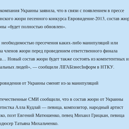
компания Украины заявила, что в связи с появлением в прессе
нского жюри песенного конкурса Евровидение-2013, состав жю
оны «будет полностью обновлен».
н необходимостью пресечения каких-либо манипуляций или
а членов жюри перед проведением ответственного финала
а… Новый состав жюри будет также состоять из компетентных и
альных людей», — сообщили ЛІГАБізнесІнформ в НТКУ.
отечественные СМИ сообщили, что в состав жюри от Украины
артистка Алла Кудлай — певица, композитор, народный артист
нко, поэт Евгений Матюшенко, певец Михаил Грицкан, певица
одюсер Татьяна Михальченко.