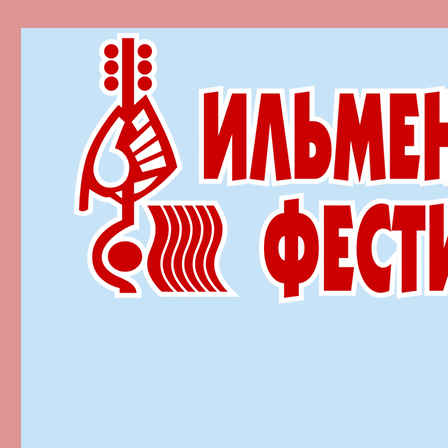
Ильменский фестиваль автор