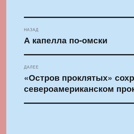
Навигация
НАЗАД
по
А капелла по-омски
Предыдущая
запись:
записям
ДАЛЕЕ
«Остров проклятых» сохр
Следующая
запись:
североамериканском про