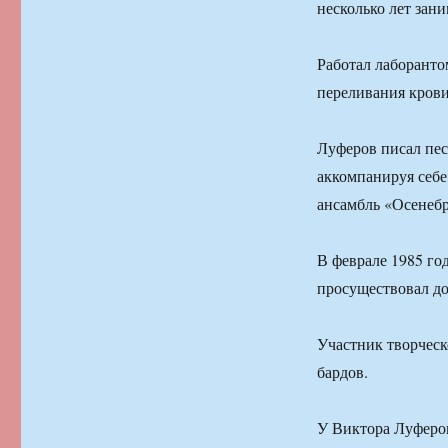
несколько лет зан
Работал лаборанто
переливания кров
Луферов писал пес
аккомпанируя себе
ансамбль «Осенебр
В феврале 1985 го
просуществовал до
Участник творчес
бардов.
У Виктора Луферов