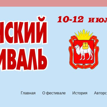
ской песни
Главная
О фестивале
История
Авторс