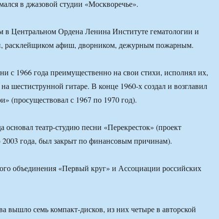
имался в джазовой студии «Москворечье».
м в Центральном Ордена Ленина Институте гематологии и
и, расклейщиком афиш, дворником, дежурным пожарным.
ни с 1966 года преимущественно на свои стихи, исполнял их,
 на шестиструнной гитаре. В конце 1960-х создал и возглавил
и» (просуществовал с 1967 по 1970 год).
да основал театр-студию песни «Перекресток» (проект
 2003 года, был закрыт по финансовым причинам).
кого объединения «Первый круг» и Ассоциации российских
а вышло семь компакт-дисков, из них четыре в авторской