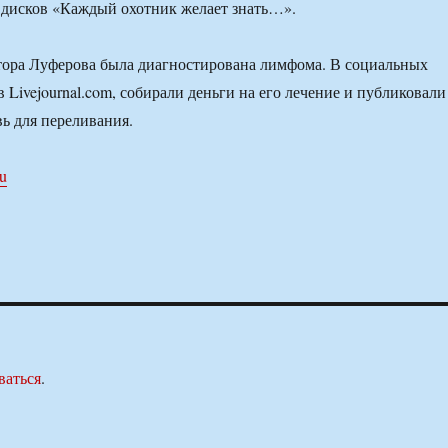
 дисков «Каждый охотник желает знать…».
тора Луферова была диагностирована лимфома. В социальных
 в Livejournal.com, собирали деньги на его лечение и публиковали
вь для переливания.
ru
ваться
.