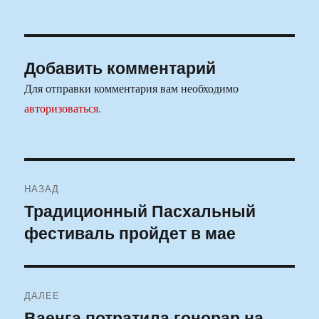
Добавить комментарий
Для отправки комментария вам необходимо
авторизоваться
.
Навигация
НАЗАД
по
Традиционный Пасхальный
Предыдущая
фестиваль пройдет в мае
запись:
записям
ДАЛЕЕ
Ваенга потратила гонорар на
Следующая