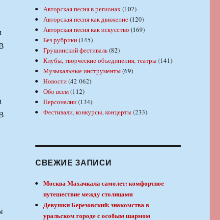
Авторская песня в регионах
(107)
Авторская песня как движение
(120)
Авторская песня как искусство
(169)
м
Без рубрики
(145)
«В
Грушинский фестиваль
(82)
Клубы, творческие объединения, театры
(141)
Музыкальные инструменты
(69)
Новости
(42 062)
Обо всем
(112)
м
Персоналии
(134)
Фестивали, конкурсы, концерты
(233)
«В
СВЕЖИЕ ЗАПИСИ
Москва Махачкала самолет: комфортное
путешествие между столицами
Девушки Березовский: знакомства в
ы
уральском городе с особым шармом