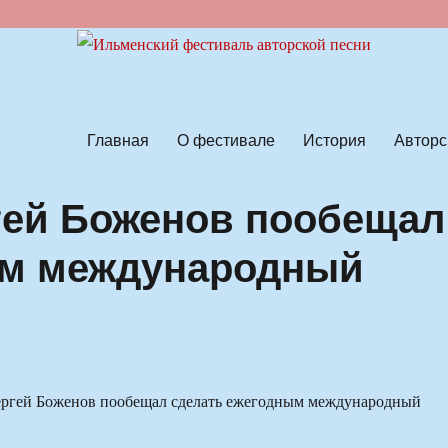
ской песни
Главная
О фестивале
История
Авторс
гей Боженов пообещал
ым международный