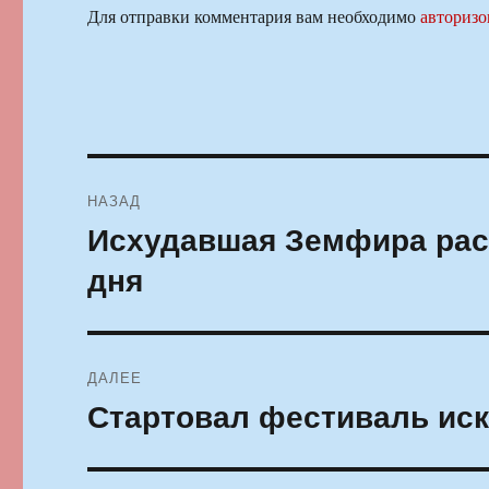
Для отправки комментария вам необходимо
авторизо
Навигация
НАЗАД
по
Исхудавшая Земфира расс
Предыдущая
запись:
записям
дня
ДАЛЕЕ
Стартовал фестиваль иск
Следующая
запись: