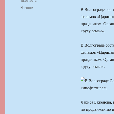
Автор
Опубликовано
18.03.2013
Рубрики
Новости
В Волгограде сост
фильмов «Царицын
праздником. Орга
кругу семьи».
В Волгограде сост
фильмов «Царицын
праздником. Орга
кругу семьи».
Лариса Баженова,
по продвижению и 