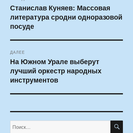
по
Станислав Куняев: Массовая
Предыдущая
литература сродни одноразовой
запись:
записям
посуде
ДАЛЕЕ
На Южном Урале выберут
Следующая
лучший оркестр народных
запись:
инструментов
ПО
Искать: