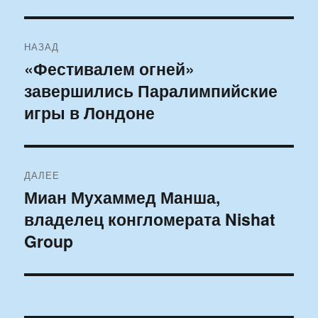
Навигация
НАЗАД
по
«Фестивалем огней»
Предыдущая
завершились Паралимпийские
запись:
записям
игры в Лондоне
ДАЛЕЕ
Миан Мухаммед Манша,
Следующая
владелец конгломерата Nishat
запись:
Group