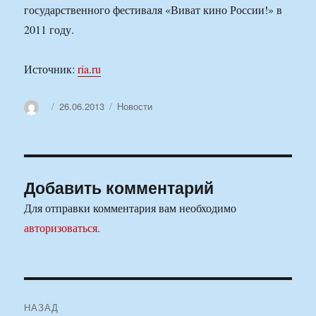
государственного фестиваля «Виват кино России!» в
2011 году.
Источник:
ria.ru
Автор
Опубликовано
Рубрики
26.06.2013
Новости
Добавить комментарий
Для отправки комментария вам необходимо
авторизоваться
.
Навигация
НАЗАД