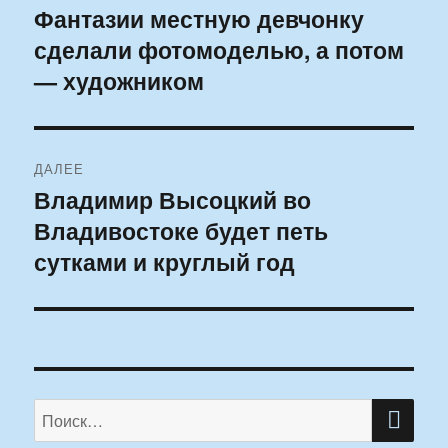
по
Фантазии местную девчонку
Предыдущая
сделали фотомоделью, а потом
запись:
записям
— художником
ДАЛЕЕ
Владимир Высоцкий во
Следующая
Владивостоке будет петь
запись:
сутками и круглый год
ПО
Искать: