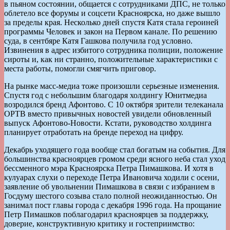
в пьяном состоянии, общается с сотрудниками ДПС, не только
облетело все форумы и соцсети Красноярска, но даже вышло
за пределы края. Несколько дней спустя Катя стала героиней
программы Человек и закон на Первом канале. По решению
суда, в сентбяре Катя Гашкова получила год условно.
Извинения в адрес избитого сотрудника полиции, положение
сироты и, как ни странно, положительные характеристики с
места работы, помогли смягчить приговор.
На рынке масс-медиа тоже произошли серьезные изменения.
Спустя год с небольшим благодаря холдингу Юнитмедиа
возродился бренд Афонтово. С 10 октября зрители телеканала
ОРТВ вместо привычных новостей увидели обновленный
выпуск Афонтово-Новости. Кстати, руководство холдинга
планирует отработать на бренде переход на цифру.
Декабрь уходящего года вообще стал богатым на события. Для
большинства красноярцев громом среди ясного неба стал уход
бессменного мэра Красноярска Петра Пимашкова. И хотя в
кулуарах слухи о переходе Петра Ивановича ходили с осени,
заявление об увольнении Пимашкова в связи с избранием в
Госдуму шестого созыва стало полной неожиданностью. Он
занимал пост главы города с декабря 1996 года. На прощание
Петр Пимашков поблагодарил красноярцев за поддержку,
доверие, конструктивную критику и гостеприимство: