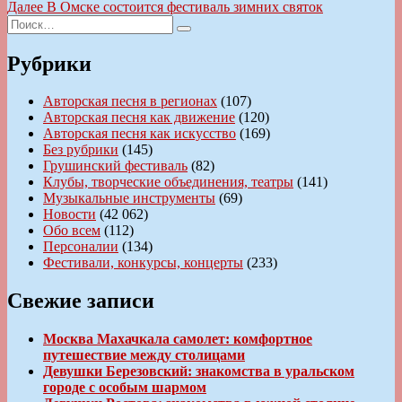
запись:
Следующая
Далее
В Омске состоится фестиваль зимних святок
по
Искать:
запись:
Поиск
записям
Рубрики
Авторская песня в регионах
(107)
Авторская песня как движение
(120)
Авторская песня как искусство
(169)
Без рубрики
(145)
Грушинский фестиваль
(82)
Клубы, творческие объединения, театры
(141)
Музыкальные инструменты
(69)
Новости
(42 062)
Обо всем
(112)
Персоналии
(134)
Фестивали, конкурсы, концерты
(233)
Свежие записи
Москва Махачкала самолет: комфортное
путешествие между столицами
Девушки Березовский: знакомства в уральском
городе с особым шармом