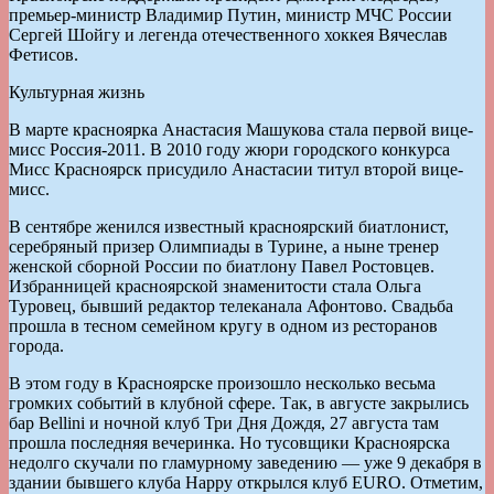
премьер-министр Владимир Путин, министр МЧС России
Сергей Шойгу и легенда отечественного хоккея Вячеслав
Фетисов.
Культурная жизнь
В марте красноярка Анастасия Машукова стала первой вице-
мисс Россия-2011. В 2010 году жюри городского конкурса
Мисс Красноярск присудило Анастасии титул второй вице-
мисс.
В сентябре женился известный красноярский биатлонист,
серебряный призер Олимпиады в Турине, а ныне тренер
женской сборной России по биатлону Павел Ростовцев.
Избранницей красноярской знаменитости стала Ольга
Туровец, бывший редактор телеканала Афонтово. Свадьба
прошла в тесном семейном кругу в одном из ресторанов
города.
В этом году в Красноярске произошло несколько весьма
громких событий в клубной сфере. Так, в августе закрылись
бар Bellini и ночной клуб Три Дня Дождя, 27 августа там
прошла последняя вечеринка. Но тусовщики Красноярска
недолго скучали по гламурному заведению — уже 9 декабря в
здании бывшего клуба Happy открылся клуб EURO. Отметим,