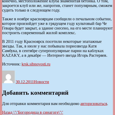
конечно, местоположение клуба знаменитая бетонка. О том,
закроется клуб или же, напротив, станет популярным, сможем
судить только в следующем году.
Также в ноябре красноярцам сообщили о печальном событии,
которое произойдет уже в грядущем году культовый бар Че
Гевара будет закрыт, а здание снесено, на его месте планируют
построить современный жилой комплекс.
В 2011 году Красноярск посетили некоторые эпатажные
звезды. Так, в июле у нас побывала порнозвезда Катя
Самбука, в сентябре суперпопулярные парни на каблуках
KAZAKY, а в декабре — Интернет-звезда Игорь Растеряев.
Источник:
krsk.sibnovosti.ru
Автор
Опубликовано
Рубрики
30.12.2011
Новости
Добавить комментарий
Для отправки комментария вам необходимо
авторизоваться
.
Навигация
Предыдущая
Назад
\’\’Богородица в синагоге\’\’