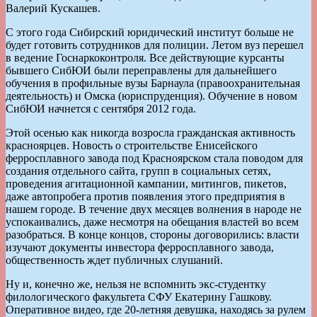
Валерий Кускашев.
С этого года Сибирский юридический институт больше не
будет готовить сотрудников для полиции. Летом вуз перешел
в ведение Госнаркоконтроля. Все действующие курсанты
бывшего СибЮИ были переправлены для дальнейшего
обучения в профильные вузы Барнаула (правоохранительная
деятельность) и Омска (юриспруденция). Обучение в новом
СибЮИ начнется с сентября 2012 года.
Этой осенью как никогда возросла гражданская активность
красноярцев. Новость о строительстве Енисейского
ферросплавного завода под Красноярском стала поводом для
создания отдельного сайта, групп в социальных сетях,
проведения агитационной кампании, митингов, пикетов,
даже автопробега против появления этого предприятия в
нашем городе. В течение двух месяцев волнения в народе не
успокаивались, даже несмотря на обещания властей во всем
разобраться. В конце концов, стороны договорились: власти
изучают документы инвестора ферросплавного завода,
общественность ждет публичных слушаний.
Ну и, конечно же, нельзя не вспомнить экс-студентку
филологического факультета СФУ Екатерину Гашкову.
Оперативное видео, где 20-летняя девушка, находясь за рулем