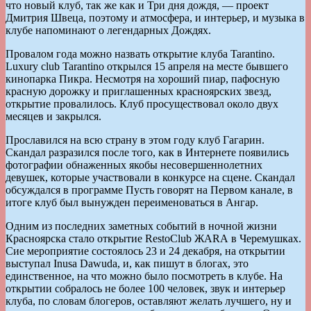
что новый клуб, так же как и Три дня дождя, — проект
Дмитрия Швеца, поэтому и атмосфера, и интерьер, и музыка в
клубе напоминают о легендарных Дождях.
Провалом года можно назвать открытие клуба Tarantino.
Luxury club Tarantino открылся 15 апреля на месте бывшего
кинопарка Пикра. Несмотря на хороший пиар, пафосную
красную дорожку и приглашенных красноярских звезд,
открытие провалилось. Клуб просуществовал около двух
месяцев и закрылся.
Прославился на всю страну в этом году клуб Гагарин.
Скандал разразился после того, как в Интернете появились
фотографии обнаженных якобы несовершеннолетних
девушек, которые участвовали в конкурсе на сцене. Скандал
обсуждался в программе Пусть говорят на Первом канале, в
итоге клуб был вынужден переименоваться в Ангар.
Одним из последних заметных событий в ночной жизни
Красноярска стало открытие RestoClub ЖАRА в Черемушках.
Сие мероприятие состоялось 23 и 24 декабря, на открытии
выступал Inusa Dawuda, и, как пишут в блогах, это
единственное, на что можно было посмотреть в клубе. На
открытии собралось не более 100 человек, звук и интерьер
клуба, по словам блогеров, оставляют желать лучшего, ну и