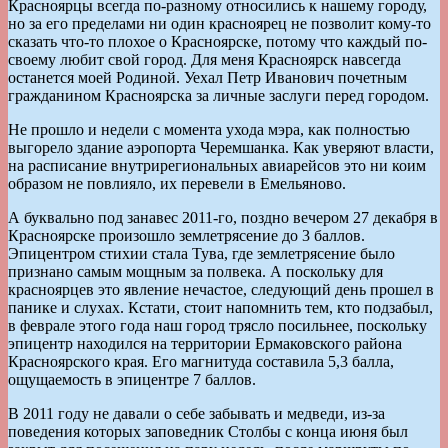
Красноярцы всегда по-разному относились к нашему городу,
но за его пределами ни один красноярец не позволит кому-то
сказать что-то плохое о Красноярске, потому что каждый по-
своему любит свой город. Для меня Красноярск навсегда
останется моей Родиной. Уехал Петр Иванович почетным
гражданином Красноярска за личные заслуги перед городом.
Не прошло и недели с момента ухода мэра, как полностью
выгорело здание аэропорта Черемшанка. Как уверяют власти,
на расписание внутрирегиональных авиарейсов это ни коим
образом не повлияло, их перевели в Емельяново.
А буквально под занавес 2011-го, поздно вечером 27 декабря в
Красноярске произошло землетрясение до 3 баллов.
Эпицентром стихии стала Тува, где землетрясение было
признано самым мощным за полвека. А поскольку для
красноярцев это явление нечастое, следующий день прошел в
панике и слухах. Кстати, стоит напомнить тем, кто подзабыл,
в феврале этого года наш город трясло посильнее, поскольку
эпицентр находился на территории Ермаковского района
Красноярского края. Его магнитуда составила 5,3 балла,
ощущаемость в эпицентре 7 баллов.
В 2011 году не давали о себе забывать и медведи, из-за
поведения которых заповедник Столбы с конца июня был