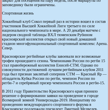
закрыт для посещения на пару недель, после маршруты по
заповеднику были ограничены.
Спортивная жизнь
Хоккейный клуб Сокол первый раз в истории вошел в состав
участников Высшей Хоккейной Лиги третьего по силе
национального чемпионата в мире. А 20 декабря матчем с
лидером сводной таблицы ВХЛ тюменским Рубином
красноярский коллектив открыл свой новый домашний
стадион многофункциональный спортивный комплекс Арена.
Север.
Красноярские регбийные клубы завоевали все возможные
трофеи прошедшего сезона. Чемпионами России по регби 15
стал правобережный коллектив Енисей-СТМ. Однако по
совокупности достижений лучшим регбийным клубом 2011
года был признан заклятый соперник СТМ — Красный Яр —
обладатель Кубка России по регби, чемпион России по
регби-7 и серебряный призер чемпионата России в регби-15.
В 2011 году Правительство Красноярского края приняло
решение о формировании заявки на проведение в городе
Всемирной зимней Универсиады-2019. Инициативу по
проведению международного спортивного форума в
Красноярске поддержали президент Дмитрий Медведев,