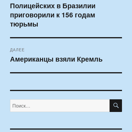
по
Полицейских в Бразилии
Предыдущая
приговорили к 156 годам
запись:
записям
тюрьмы
ДАЛЕЕ
Американцы взяли Кремль
Следующая
запись:
ПО
Искать: