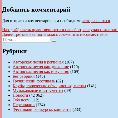
Добавить комментарий
Для отправки комментария вам необходимо
авторизоваться
.
Навигация
Предыдущая
Назад
«Уровень нравственности в нашей стране упал ниже пли
запись:
Следующая
Далее
Третьяковка попыталась совместить несовместимое
по
Искать:
запись:
Поиск
записям
Рубрики
Авторская песня в регионах
(107)
Авторская песня как движение
(120)
Авторская песня как искусство
(169)
Без рубрики
(145)
Грушинский фестиваль
(82)
Клубы, творческие объединения, театры
(141)
Музыкальные инструменты
(69)
Новости
(42 062)
Обо всем
(112)
Персоналии
(134)
Фестивали, конкурсы, концерты
(233)