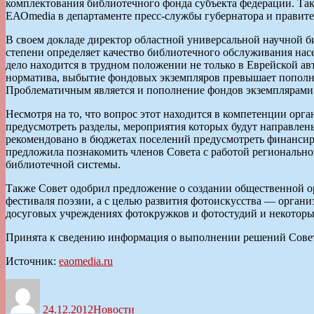
комплектования библиотечного фонда субъекта федерации. Та
ЕАОmedia в департаменте пресс-службы губернатора и правит
В своем докладе директор областной универсальной научной б
степени определяет качество библиотечного обслуживания нас
дело находится в трудном положении не только в Еврейской а
норматива, выбытие фондовых экземпляров превышает пополнен
Проблематичным является и пополнение фондов экземплярами
Несмотря на то, что вопрос этот находится в компетенции орг
предусмотреть разделы, мероприятия которых будут направле
рекомендовано в бюджетах поселений предусмотреть финансир
предложила познакомить членов Совета с работой региональн
библиотечной системы.
Также Совет одобрил предложение о создании общественной ор
фестиваля поэзии, а с целью развития фотоискусства — орган
досуговых учреждениях фотокружков и фотостудий и некоторы
Принята к сведению информация о выполнении решений Совета
Источник:
eaomedia.ru
Автор
Опубликовано
Рубрики
24.12.2012
Новости