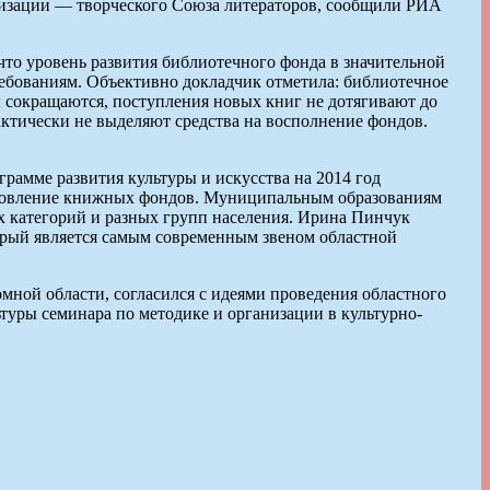
низации — творческого Союза литераторов, сообщили РИА
то уровень развития библиотечного фонда в значительной
ребованиям. Объективно докладчик отметила: библиотечное
ы сокращаются, поступления новых книг не дотягивают до
ктически не выделяют средства на восполнение фондов.
грамме развития культуры и искусства на 2014 год
обновление книжных фондов. Муниципальным образованиям
х категорий и разных групп населения. Ирина Пинчук
орый является самым современным звеном областной
ной области, согласился с идеями проведения областного
туры семинара по методике и организации в культурно-