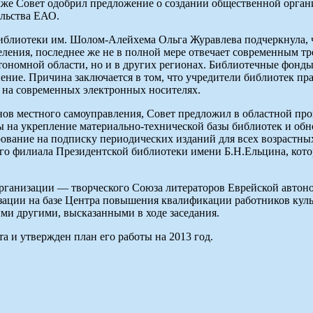
кже Совет одобрил предложение о создании общественной орга
ельства ЕАО.
иблиотеки им. Шолом-Алейхема Ольга Журавлева подчеркнула, ч
еления, последнее же не в полной мере отвечает современным т
втономной области, но и в других регионах. Библиотечные фонд
ие. Причина заключается в том, что учредители библиотек пра
 на современных электронных носителях.
анов местного самоуправления, Совет предложил в областной про
ны на укрепление материально-технической базы библиотек и 
ование на подписку периодических изданий для всех возрастны
ого филиала Президентской библиотеки имени Б.Н.Ельцина, кот
ганизации — творческого Союза литераторов Еврейской автоном
изации на базе Центра повышения квалификации работников куль
ми другими, высказанными в ходе заседания.
 и утвержден план его работы на 2013 год.