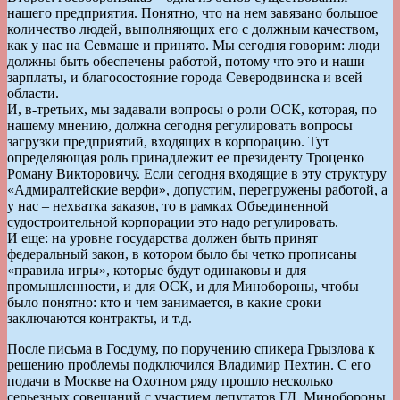
нашего предприятия. Понятно, что на нем завязано большое
количество людей, выполняющих его с должным качеством,
как у нас на Севмаше и принято. Мы сегодня говорим: люди
должны быть обеспечены работой, потому что это и наши
зарплаты, и благосостояние города Северодвинска и всей
области.
И, в-третьих, мы задавали вопросы о роли ОСК, которая, по
нашему мнению, должна сегодня регулировать вопросы
загрузки предприятий, входящих в корпорацию. Тут
определяющая роль принадлежит ее президенту Троценко
Роману Викторовичу. Если сегодня входящие в эту структуру
«Адмиралтейские верфи», допустим, перегружены работой, а
у нас – нехватка заказов, то в рамках Объединенной
судостроительной корпорации это надо регулировать.
И еще: на уровне государства должен быть принят
федеральный закон, в котором было бы четко прописаны
«правила игры», которые будут одинаковы и для
промышленности, и для ОСК, и для Минобороны, чтобы
было понятно: кто и чем занимается, в какие сроки
заключаются контракты, и т.д.
После письма в Госдуму, по поручению спикера Грызлова к
решению проблемы подключился Владимир Пехтин. С его
подачи в Москве на Охотном ряду прошло несколько
серьезных совещаний с участием депутатов ГД, Минобороны,