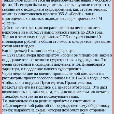
триллионов ассигнуется на перевооружение нашего морского
флота. И сегодня были подписаны очень крупные контракты,
связанные с подводным судостроением, как стратегических
атомных ракетоносцев проекта 955 А «Борей», так и
многоцелевых атомных подводных лодок проекта 885 М
«Ясень».
Действие этих контрактов рассчитано на несколько лет;
некоторые из них будут выполняться вплоть до 2016 года.
Только в этом году предприятия ОСК получат свыше 10
миллиардов рублей, а общая стоимость контрактов превышает
сотни миллиардов.
Вице-премьер Иванов также подчеркнул:
— Буквально вчера президентом России был подписан закон о
поддержке отечественного судостроения и судоходства. Это
очень серьезный и солидный документ, в т.ч. финансового
характера, о поддержке нашего судостроения.
Через неделю-две на военно-промышленной комиссии мы
рассмотрим проект гособоронзаказа на 2012-2014 годы, с тем,
чтобы, как и поручал Председатель Правительства,
представить его на подпись к 1 декабря этого года. Это даст
возможность как заказчикам, так и исполнителям заключать с
1 декабря контракты на последующие годы.
Т.е. наконец-то была решена проблема с системной и
заблаговременной работой по государственному оборонному
заказу, выработана схема, которая позволяет всем сторонам