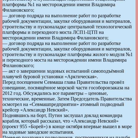
платформы №1 на месторождении имени Владимира
Филановского;
— договор подряда на выполнение работ по разработке
рабочей документации, закупке оборудования и материалов,
строительству и пусконаладке центральной технологической
платформы и переходного моста ЛСП1-ЦТП на
месторождении имени Владимира Филановского;
— договор подряда на выполнение работ по разработке
рабочей документации, закупке оборудования и материалов,
строительству и пусконаладке платформы жилого модуля №1
и переходного моста на месторождении имени Владимира
Филановского;
— акт о завершении ходовых испытаний самоподъёмной
плавучей буровой установки «Арктическая».
Перед посещением Севмаша глава Правительства провёл
совещание, посвящённое морской части гособоронзаказа на
2012 год. Обсуждались все параметры – ценовые,
технические, временные. Затем Председатель Правительства
осмотрел на «Севмашпредприятии» атомный подводный
крейсер «Александр Невский».
Поднявшись на борт, Путин заслушал доклад командира
корабля, который рассказал, что «Александр Невский»
(проект 955 «Борей») в конце октября впервые вышел в море
на ходовые заводские испытания.
Премьер поздравил подводников, построившихся на палубе