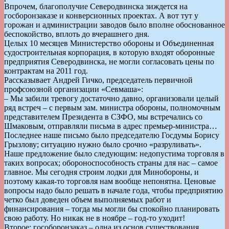
Впрочем, благополучие Северодвинска зиждется на
госборонзаказе и конверсионных проектах. А вот тут у
горожан и администрации заводов было вполне обоснованное
беспокойство, вплоть до вчерашнего дня.
Целых 10 месяцев Министерство обороны и Объединенная
судостроительная корпорация, в которую входят оборонные
предприятия Северодвинска, не могли согласовать цены по
контрактам на 2011 год.
Рассказывает Андрей Гичко, председатель первичной
профсоюзной организации «Севмаша»:
– Мы забили тревогу достаточно давно, организовали целый
ряд встреч – с первым зам. министра обороны, полномочным
представителем Президента в СЗФО, мы встречались со
Шмаковым, отправляли письма в адрес премьер-министра…
Последнее наше письмо было председателю Госдумы Борису
Грызлову; ситуацию нужно было срочно «разруливать».
Наше предложение было следующим: недопустима торговля в
таких вопросах; обороноспособность страны для нас – самое
главное. Мы сегодня строим лодки для Минобороны, и
поэтому какая-то торговля нам вообще непонятна. Ценовые
вопросы надо было решать в начале года, чтобы предприятию
четко был доведен объем выполняемых работ и
финансирования – тогда мы могли бы спокойно планировать
свою работу. Но никак не в ноябре – год-то уходит!
Второе: гособоронзаказ – одна из основ существования