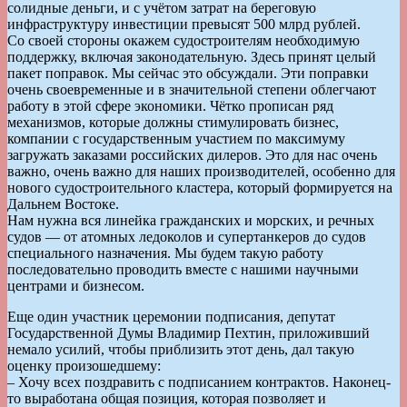
солидные деньги, и с учётом затрат на береговую
инфраструктуру инвестиции превысят 500 млрд рублей.
Со своей стороны окажем судостроителям необходимую
поддержку, включая законодательную. Здесь принят целый
пакет поправок. Мы сейчас это обсуждали. Эти поправки
очень своевременные и в значительной степени облегчают
работу в этой сфере экономики. Чётко прописан ряд
механизмов, которые должны стимулировать бизнес,
компании с государственным участием по максимуму
загружать заказами российских дилеров. Это для нас очень
важно, очень важно для наших производителей, особенно для
нового судостроительного кластера, который формируется на
Дальнем Востоке.
Нам нужна вся линейка гражданских и морских, и речных
судов — от атомных ледоколов и супертанкеров до судов
специального назначения. Мы будем такую работу
последовательно проводить вместе с нашими научными
центрами и бизнесом.
Еще один участник церемонии подписания, депутат
Государственной Думы Владимир Пехтин, приложивший
немало усилий, чтобы приблизить этот день, дал такую
оценку произошедшему:
– Хочу всех поздравить с подписанием контрактов. Наконец-
то выработана общая позиция, которая позволяет и