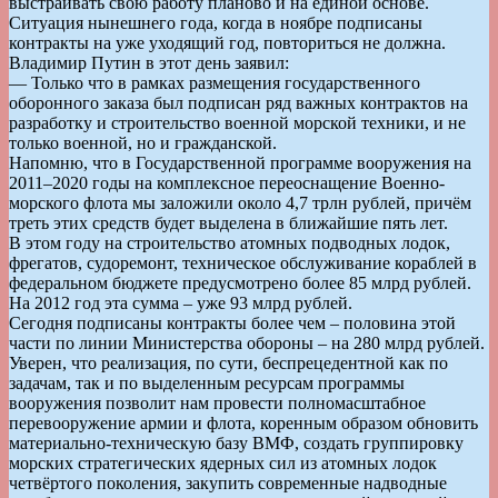
выстраивать свою работу планово и на единой основе.
Ситуация нынешнего года, когда в ноябре подписаны
контракты на уже уходящий год, повториться не должна.
Владимир Путин в этот день заявил:
— Только что в рамках размещения государственного
оборонного заказа был подписан ряд важных контрактов на
разработку и строительство военной морской техники, и не
только военной, но и гражданской.
Напомню, что в Государственной программе вооружения на
2011–2020 годы на комплексное переоснащение Военно-
морского флота мы заложили около 4,7 трлн рублей, причём
треть этих средств будет выделена в ближайшие пять лет.
В этом году на строительство атомных подводных лодок,
фрегатов, судоремонт, техническое обслуживание кораблей в
федеральном бюджете предусмотрено более 85 млрд рублей.
На 2012 год эта сумма – уже 93 млрд рублей.
Сегодня подписаны контракты более чем – половина этой
части по линии Министерства обороны – на 280 млрд рублей.
Уверен, что реализация, по сути, беспрецедентной как по
задачам, так и по выделенным ресурсам программы
вооружения позволит нам провести полномасштабное
перевооружение армии и флота, коренным образом обновить
материально-техническую базу ВМФ, создать группировку
морских стратегических ядерных сил из атомных лодок
четвёртого поколения, закупить современные надводные