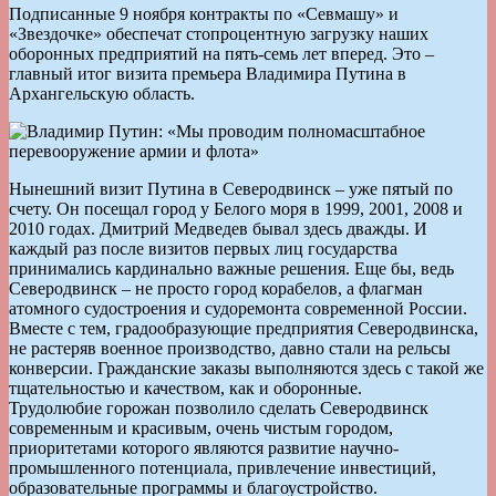
Подписанные 9 ноября контракты по «Севмашу» и
«Звездочке» обеспечат стопроцентную загрузку наших
оборонных предприятий на пять-семь лет вперед. Это –
главный итог визита премьера Владимира Путина в
Архангельскую область.
Нынешний визит Путина в Северодвинск – уже пятый по
счету. Он посещал город у Белого моря в 1999, 2001, 2008 и
2010 годах. Дмитрий Медведев бывал здесь дважды. И
каждый раз после визитов первых лиц государства
принимались кардинально важные решения. Еще бы, ведь
Северодвинск – не просто город корабелов, а флагман
атомного судостроения и судоремонта современной России.
Вместе с тем, градообразующие предприятия Северодвинска,
не растеряв военное производство, давно стали на рельсы
конверсии. Гражданские заказы выполняются здесь с такой же
тщательностью и качеством, как и оборонные.
Трудолюбие горожан позволило сделать Северодвинск
современным и красивым, очень чистым городом,
приоритетами которого являются развитие научно-
промышленного потенциала, привлечение инвестиций,
образовательные программы и благоустройство.