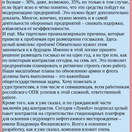
и больше – 30%, даже, возможно, 35%, но только в том случае,
если будет ясно и чётко понятно, что эти средства пойдут на
модернизацию предприятий. Это нужно будет дополнительно
доказать. Многое, конечно, нужно менять и в самой
деятельности оборонных предприятий – снижать издержки,
избавляться от неэффективности.
И ещё. Мы тщательно проанализировали причины, которые
привели к проблемам при размещении госзаказов. Здесь
целый комплекс проблем! Обязательно нужно этим
заниматься и в будущем. Именно в этой логике принято
решение размещать госзаказ не на один год, а на три или, как
по некоторым контрактам сегодня, на семь лет. Это позволит
предприятиям планировать и ритмично строить свою работу.
Наши масштабные планы по обновлению армии и флота
должны быть выполнены – это важнейшая
общегосударственная задача. Хочу пожелать и
судостроителям, в том числе и севмашевцам, всем работникам
российского ОПК успехов в этой сложной, ответственной
работе.
Кроме того, как я уже сказал, и по гражданской части
заключён ряд контрактов. Сегодня «Лукойл» подписал целый
пакет контрактов на строительство стационарных платформ
для освоения следующего нефтегазового месторождения –
имени Владимира Филановского. Всего в освоение и
разработку, как я уже сказал, компания вложит очень