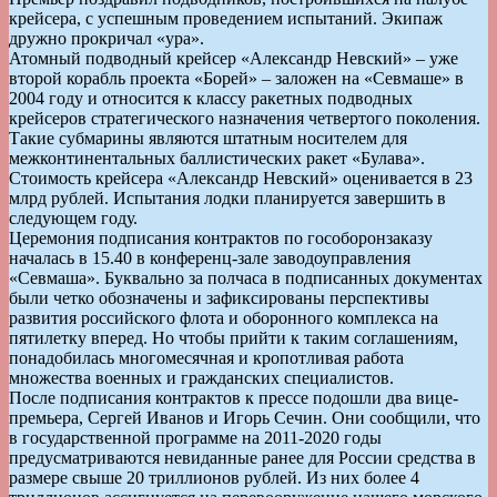
крейсера, с успешным проведением испытаний. Экипаж
дружно прокричал «ура».
Атомный подводный крейсер «Александр Невский» – уже
второй корабль проекта «Борей» – заложен на «Севмаше» в
2004 году и относится к классу ракетных подводных
крейсеров стратегического назначения четвертого поколения.
Такие субмарины являются штатным носителем для
межконтинентальных баллистических ракет «Булава».
Стоимость крейсера «Александр Невский» оценивается в 23
млрд рублей. Испытания лодки планируется завершить в
следующем году.
Церемония подписания контрактов по гособоронзаказу
началась в 15.40 в конференц-зале заводоуправления
«Севмаша». Буквально за полчаса в подписанных документах
были четко обозначены и зафиксированы перспективы
развития российского флота и оборонного комплекса на
пятилетку вперед. Но чтобы прийти к таким соглашениям,
понадобилась многомесячная и кропотливая работа
множества военных и гражданских специалистов.
После подписания контрактов к прессе подошли два вице-
премьера, Сергей Иванов и Игорь Сечин. Они сообщили, что
в государственной программе на 2011-2020 годы
предусматриваются невиданные ранее для России средства в
размере свыше 20 триллионов рублей. Из них более 4