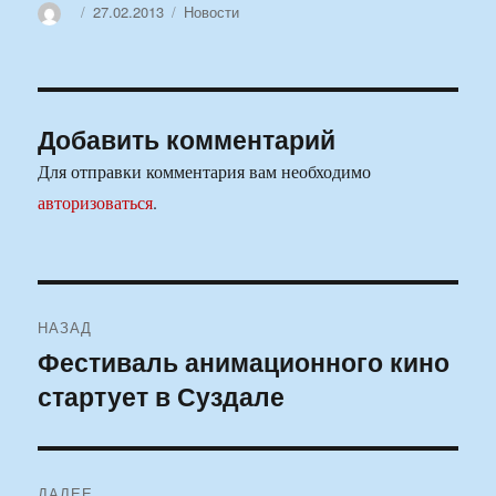
Автор
Опубликовано
Рубрики
27.02.2013
Новости
Добавить комментарий
Для отправки комментария вам необходимо
авторизоваться
.
Навигация
НАЗАД
по
Фестиваль анимационного кино
Предыдущая
стартует в Суздале
запись:
записям
ДАЛЕЕ