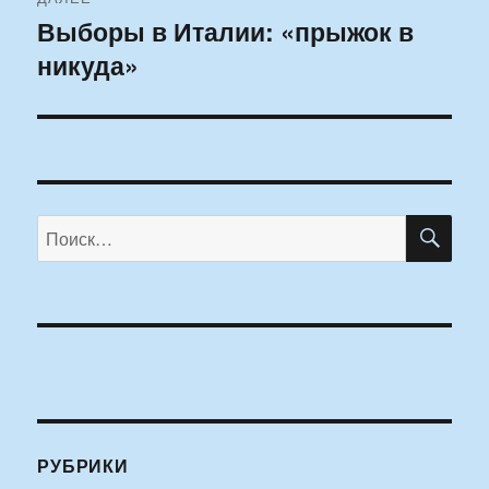
Выборы в Италии: «прыжок в
Следующая
никуда»
запись:
ПО
Искать:
РУБРИКИ