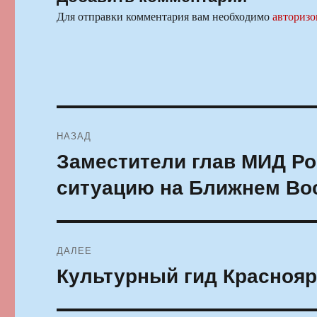
Для отправки комментария вам необходимо
авторизо
Навигация
НАЗАД
по
Заместители глав МИД Ро
Предыдущая
запись:
записям
ситуацию на Ближнем Во
ДАЛЕЕ
Культурный гид Красноярс
Следующая
запись: