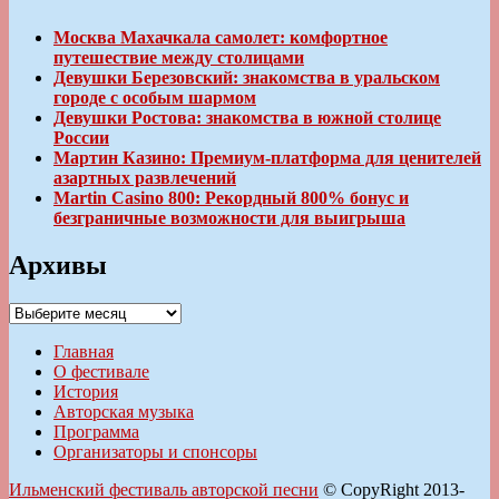
Москва Махачкала самолет: комфортное
путешествие между столицами
Девушки Березовский: знакомства в уральском
городе с особым шармом
Девушки Ростова: знакомства в южной столице
России
Мартин Казино: Премиум-платформа для ценителей
азартных развлечений
Martin Casino 800: Рекордный 800% бонус и
безграничные возможности для выигрыша
Архивы
Архивы
Главная
О фестивале
История
Авторская музыка
Программа
Организаторы и спонсоры
Ильменский фестиваль авторской песни
© CopyRight 2013-