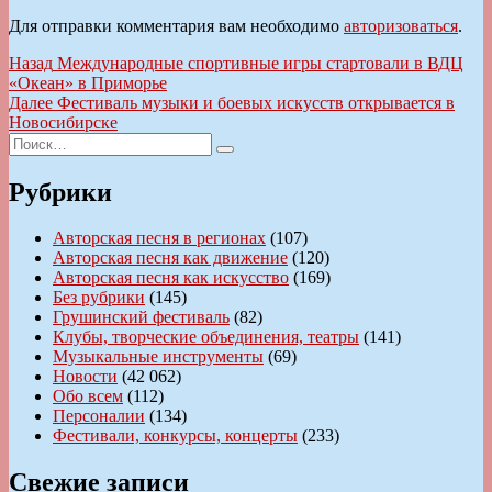
Для отправки комментария вам необходимо
авторизоваться
.
Навигация
Предыдущая
Назад
Международные спортивные игры стартовали в ВДЦ
запись:
«Океан» в Приморье
по
Следующая
Далее
Фестиваль музыки и боевых искусств открывается в
записям
запись:
Новосибирске
Искать:
Поиск
Рубрики
Авторская песня в регионах
(107)
Авторская песня как движение
(120)
Авторская песня как искусство
(169)
Без рубрики
(145)
Грушинский фестиваль
(82)
Клубы, творческие объединения, театры
(141)
Музыкальные инструменты
(69)
Новости
(42 062)
Обо всем
(112)
Персоналии
(134)
Фестивали, конкурсы, концерты
(233)
Свежие записи