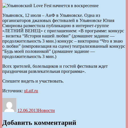
Ульяновск, 12 июля – АиФ в Ульяновске. Одна из
организаторов джазовых фестивалей в Ульяновске Юлия
Смирнова разместила публикацию в интернет-группе
«ЛЕТНИЙ ВЕНЕЦ» с приглашением: «В программе: конкурс
– визитка “История нашей любви” (домашнее задание —
продолжительность 3 мин.) конкурс – викторина “Что я знаю
о любви” (импровизация на сцене) театрализованный конкурс
“Будь моей половинкой” (домашнее задание —
продолжительность 3 мин.)
Всех зрителей, болельщиков и гостей фестиваля ждет
праздничная развлекательная программа».
Спешите видеть и участвовать.
Источник:
ul.aif.ru
Автор
Опубликовано
Рубрики
12.06.2013
Новости
Добавить комментарий