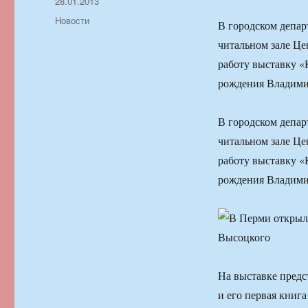
Автор
Опубликовано
28.01.2013
Рубрики
Новости
В городском депар
читальном зале Це
работу выставку «
рождения Владими
В городском депар
читальном зале Це
работу выставку «
рождения Владими
На выставке предс
и его первая книга