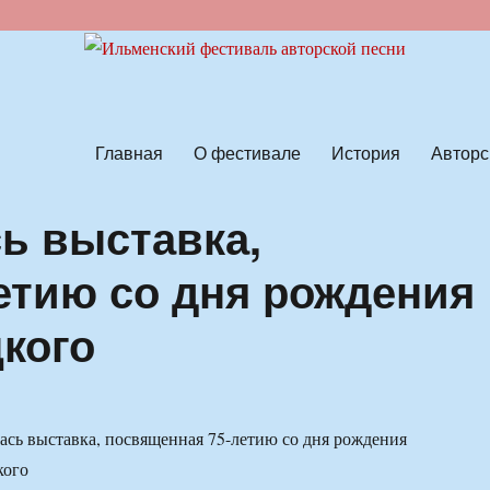
ской песни
Главная
О фестивале
История
Авторс
ь выставка,
етию со дня рождения
кого