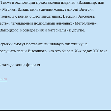
. Также в экспозиции представлены издания: «Владимир, или
» Марины Влади, книга дневниковых записей Валерия
только я», роман о шестидесятниках Василия Аксенова
расть», легендарный подпольный альманах «МетрОполь»,
ысоцкого: исследования и материалы» и другие.
пермяки смогут поставить виниловую пластинку на
ослушать песни Высоцкого, как это было в 70-х годах XX века.
отать до конца февраля.
m.ru