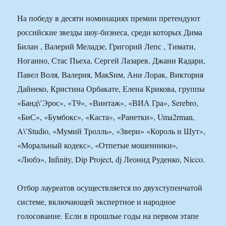
На победу в десяти номинациях премии претендуют
российские звезды шоу-бизнеса, среди которых Дима
Билан , Валерий Меладзе, Григорий Лепс , Тимати,
Ноганно, Стас Пьеха, Сергей Лазарев, Джани Rадари,
Павел Воля, Валерия, МакSим, Ани Лорак, Виктория
Дайнеко, Кристина Орбакате, Елена Крикова, группы
«Банд\’Эрос», «Т9», «Винтаж», «ВИА Гра», Serebro,
«БиС», «Бумбокс», «Каста», «Ранетки», Uma2rman,
A\’Studio, «Мумий Тролль», «Звери» «Король и Шут»,
«Моральный кодекс», «Отпетые мошенники»,
«Любэ», Infinity, Dip Project, dj Леонид Руденко, Nicco.
Отбор лауреатов осуществляется по двухступенчатой
системе, включающей экспертное и народное
голосование. Если в прошлые годы на первом этапе