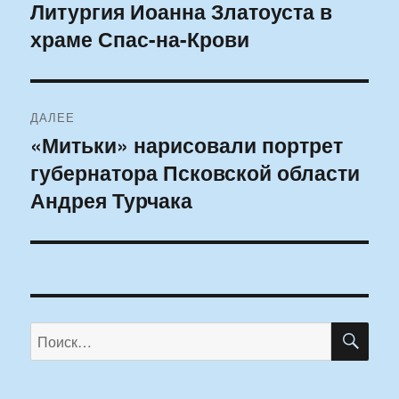
по
Литургия Иоанна Златоуста в
Предыдущая
храме Спас-на-Крови
запись:
записям
ДАЛЕЕ
«Митьки» нарисовали портрет
Следующая
губернатора Псковской области
запись:
Андрея Турчака
ПО
Искать: