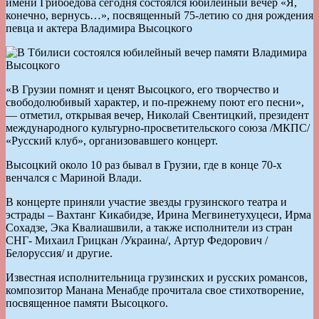
имени Грибоедова сегодня состоялся юбилейный вечер «Я,
конечно, вернусь…», посвященный 75-летию со дня рождения
певца и актера Владимира Высоцкого
«В Грузии помнят и ценят Высоцкого, его творчество и
свободолюбивый характер, и по-прежнему поют его песни»,
— отметил, открывая вечер, Николай Свентицкий, президент
международного культурно-просветительского союза /МКПС/
«Русский клуб», организовавшего концерт.
Высоцкий около 10 раз бывал в Грузии, где в конце 70-х
венчался с Мариной Влади.
В концерте приняли участие звезды грузинского театра и
эстрады – Вахтанг Кикабидзе, Ирина Мегвинетухуцеси, Ирма
Сохадзе, Эка Квалиашвили, а также исполнители из стран
СНГ- Михаил Грицкан /Украина/, Артур Федорович /
Белоруссия/ и другие.
Известная исполнительница грузинских и русских романсов,
композитор Манана Менабде прочитала свое стихотворение,
посвященное памяти Высоцкого.