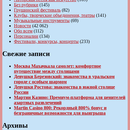
Без рубрики
(145)
Грушинский фестиваль
(82)
Клубы, творческие объединения, театры
(141)
Музыкальные инструменты
(69)
Новости
(42 062)
Обо всем
(112)
Персоналии
(134)
Фестивали, конкурсы, концерты
(233)
Свежие записи
Москва Махачкала самолет: комфортное
путешествие между столицами
Девушки Березовский: знакомства в уральском
городе с особым шармом
Девушки Ростова: знакомства в южной столице
России
Мартин Казино: Премиум-платформа для ценителей
азартных развлечений
Martin Casino 800: Рекордный 800% бонус и
безграничные возможности для выигрыша
Архивы