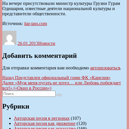
На вечере присутствовали министр культуры Грузии Гурам
Одишария, известные деятели национальной культуры и
представители общественности.
Источник:
itar-tass.com
Автор
Опубликовано
Рубрики
26.01.2013
Новости
Добавить комментарий
Для отправки комментария вам необходимо
авторизоваться
.
Навигация
Предыдущая
Назад
Представлен официальный гимн ФК «Карелия»
запись:
Следующая
Далее
«Муж меня пугать не хотел… или Любовь побеждает
по
запись:
все!» («Окно в Россию»)
записям
Искать:
Поиск
Рубрики
Авторская песня в регионах
(107)
Авторская песня как движение
(120)
Авторская песня как искусство
(169)