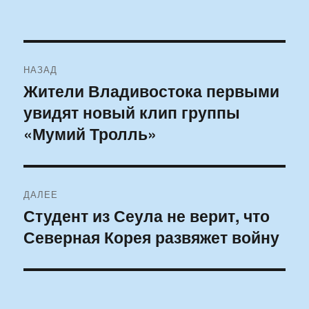
Навигация
НАЗАД
по
Жители Владивостока первыми
Предыдущая
увидят новый клип группы
запись:
записям
«Мумий Тролль»
ДАЛЕЕ
Студент из Сеула не верит, что
Следующая
Северная Корея развяжет войну
запись: