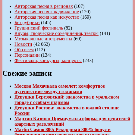
Авторская песня в регионах
(107)
Авторская песня как движение
(120)
Авторская песня как искусство
(169)
Без рубрики
(145)
Грушинский фестиваль
(82)
Клубы, творческие объединения, театры
(141)
Музыкальные инструменты
(69)
Новости
(42 062)
Обо всем
(112)
Персоналии
(134)
Фестивали, конкурсы, концерты
(233)
Свежие записи
Москва Махачкала самолет: комфортное
путешествие между столицами
Девушки Березовский: знакомства в уральском
городе с особым шармом
Девушки Ростова: знакомства в южной столице
России
Мартин Казино: Премиум-платформа для ценителей
азартных развлечений
Martin Casino 800: Рекордный 800% бонус и
безграничные возможности для выигрыша