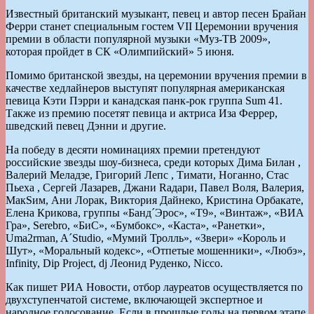
Известный британский музыкант, певец и автор песен Брайан
Ферри станет специальным гостем VII Церемонии вручения
премии в области популярной музыки «Муз-ТВ 2009»,
которая пройдет в СК «Олимпийский» 5 июня.
Помимо британской звезды, на церемонии вручения премии в
качестве хедлайнеров выступят популярная американская
певица Кэти Пэрри и канадская панк-рок группа Sum 41.
Также из премию посетят певица и актриса Иза Феррер,
шведский певец Дэнни и другие.
На победу в десяти номинациях премии претендуют
российские звезды шоу-бизнеса, среди которых Дима Билан ,
Валерий Меладзе, Григорий Лепс , Тимати, Ноганно, Стас
Пьеха , Сергей Лазарев, Джани Rадари, Павел Воля, Валерия,
МакSим, Ани Лорак, Виктория Дайнеко, Кристина Орбакате,
Елена Крикова, группы «Банд´Эрос», «Т9», «Винтаж», «ВИА
Гра», Serebro, «БиС», «Бумбокс», «Каста», «Ранетки»,
Uma2rman, A´Studio, «Мумий Тролль», «Звери» «Король и
Шут», «Моральный кодекс», «Отпетые мошенники», «Любэ»,
Infinity, Dip Project, dj Леонид Руденко, Nicco.
Как пишет РИА Новости, отбор лауреатов осуществляется по
двухступенчатой системе, включающей экспертное и
народное голосование. Если в прошлые годы на первом этапе