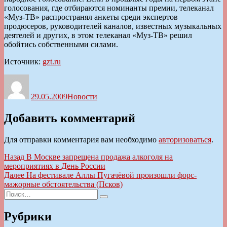
голосования, где отбираются номинанты премии, телеканал
«Муз-ТВ» распространял анкеты среди экспертов
продюсеров, руководителей каналов, известных музыкальных
деятелей и других, в этом телеканал «Муз-ТВ» решил
обойтись собственными силами.
Источник:
gzt.ru
Автор
Опубликовано
Рубрики
29.05.2009
Новости
Добавить комментарий
Для отправки комментария вам необходимо
авторизоваться
.
Навигация
Предыдущая
Назад
В Москве запрещена продажа алкоголя на
запись:
мероприятиях в День России
по
Следующая
Далее
На фестивале Аллы Пугачёвой произошли форс-
записям
запись:
мажорные обстоятельства (Псков)
Искать:
Поиск
Рубрики