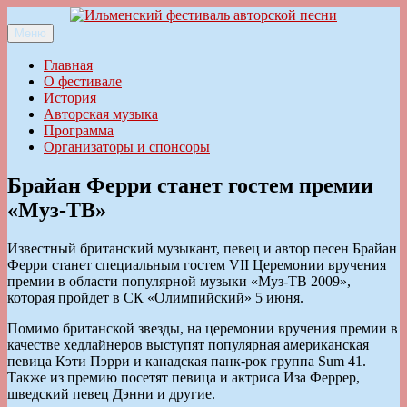
Перейти
к
Меню
Ильменский фестиваль авторской песни
содержимому
Главная
О фестивале
История
Авторская музыка
Программа
Организаторы и спонсоры
Брайан Ферри станет гостем премии
«Муз-ТВ»
Известный британский музыкант, певец и автор песен Брайан
Ферри станет специальным гостем VII Церемонии вручения
премии в области популярной музыки «Муз-ТВ 2009»,
которая пройдет в СК «Олимпийский» 5 июня.
Помимо британской звезды, на церемонии вручения премии в
качестве хедлайнеров выступят популярная американская
певица Кэти Пэрри и канадская панк-рок группа Sum 41.
Также из премию посетят певица и актриса Иза Феррер,
шведский певец Дэнни и другие.