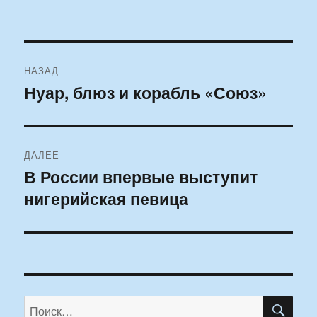
Навигация
НАЗАД
по
Нуар, блюз и корабль «Союз»
Предыдущая
запись:
записям
ДАЛЕЕ
В России впервые выступит
Следующая
нигерийская певица
запись:
ПО
Искать: