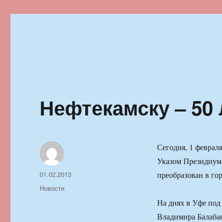
Ильменский фестиваль автор
Нефтекамску – 50 
Сегодня, 1 февраля
Указом Президиума
Автор
Опубликовано
01.02.2013
преобразован в го
Рубрики
Новости
На днях в Уфе под
Владимира Балабан