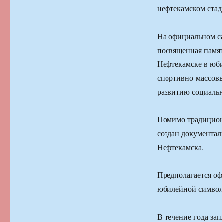
нефтекамском стад
На официальном са
посвященная памят
Нефтекамске в юби
спортивно-массовы
развитию социальн
Помимо традиционн
создан документа
Нефтекамска.
Предполагается оф
юбилейной символ
В течение года за