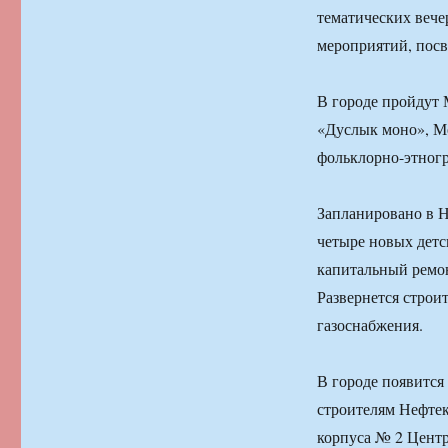
тематических веч
мероприятий, пос
В городе пройдут
«Дуслык моно», М
фольклорно-этногр
Запланировано в Н
четыре новых детс
капитальный ремон
Развернется строит
газоснабжения.
В городе появится
строителям Нефтек
корпуса № 2 Цент