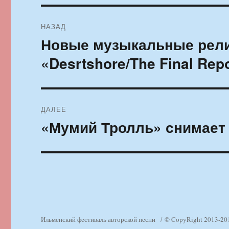
Навигация
НАЗАД
по
Новые музыкальные релиз
Предыдущая
запись:
записям
«Desrtshore/The Final Rep
ДАЛЕЕ
«Мумий Тролль» снимает 
Следующая
запись:
Ильменский фестиваль авторской песни
© CopyRight 2013-20