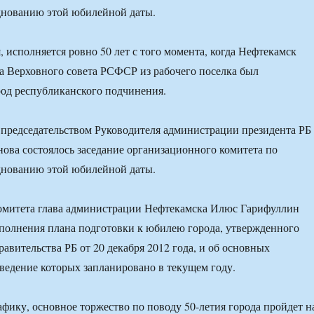
днованию этой юбилейной даты.
, исполняется ровно 50 лет с того момента, когда Нефтекамск
 Верховного совета РСФСР из рабочего поселка был
род республиканского подчинения.
 председательством Руководителя администрации президента РБ
ова состоялось заседание организационного комитета по
днованию этой юбилейной даты.
комитета глава администрации Нефтекамска Илюс Гарифуллин
полнения плана подготовки к юбилею города, утвержденного
авительства РБ от 20 декабря 2012 года, и об основных
ведение которых запланировано в текущем году.
афику, основное торжество по поводу 50-летия города пройдет н