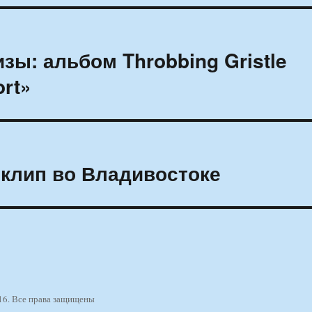
ы: альбом Throbbing Gristle
ort»
клип во Владивостоке
16. Все права защищены