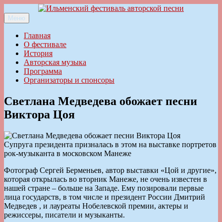
Перейти
к
Меню
Ильменский фестиваль авторской песни
содержимому
Главная
О фестивале
История
Авторская музыка
Программа
Организаторы и спонсоры
Светлана Медведева обожает песни
Виктора Цоя
Супруга президента призналась в этом на выставке портретов
рок-музыканта в московском Манеже
Фотограф Сергей Берменьев, автор выставки «Цой и другие»,
которая открылась во вторник Манеже, не очень известен в
нашей стране – больше на Западе. Ему позировали первые
лица государств, в том числе и президент России Дмитрий
Медведев , и лауреаты Нобелевской премии, актеры и
режиссеры, писатели и музыканты.