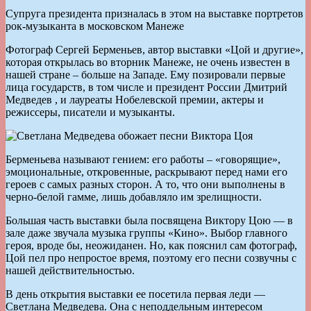
Супруга президента призналась в этом на выставке портретов
рок-музыканта в московском Манеже
Фотограф Сергей Берменьев, автор выставки «Цой и другие»,
которая открылась во вторник Манеже, не очень известен в
нашей стране – больше на Западе. Ему позировали первые
лица государств, в том числе и президент России Дмитрий
Медведев , и лауреаты Нобелевской премии, актеры и
режиссеры, писатели и музыканты.
Берменьева называют гением: его работы – «говорящие»,
эмоциональные, откровенные, раскрывают перед нами его
героев с самых разных сторон. А то, что они выполнены в
черно-белой гамме, лишь добавляло им зрелищности.
Большая часть выставки была посвящена Виктору Цою — в
зале даже звучала музыка группы «Кино». Выбор главного
героя, вроде бы, неожиданен. Но, как пояснил сам фотограф,
Цой пел про непростое время, поэтому его песни созвучны с
нашей действительностью.
В день открытия выставки ее посетила первая леди —
Светлана Медведева. Она с неподдельным интересом