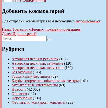
12.11.2008
Новости
Добавить комментарий
Для отправки комментария вам необходимо
авторизоваться
.
Навигация
Предыдущая
Назад
Трагедия «Нерпы»: показания очевидцев
запись:
Следующая
Далее
Иди и стреляй
по
Искать:
запись:
Поиск
записям
Рубрики
Авторская песня в регионах
(107)
Авторская песня как движение
(120)
Авторская песня как искусство
(169)
Без рубрики
(145)
Грушинский фестиваль
(82)
Клубы, творческие объединения, театры
(141)
Музыкальные инструменты
(69)
Новости
(42 062)
Обо всем
(112)
Персоналии
(134)
Фестивали, конкурсы, концерты
(233)