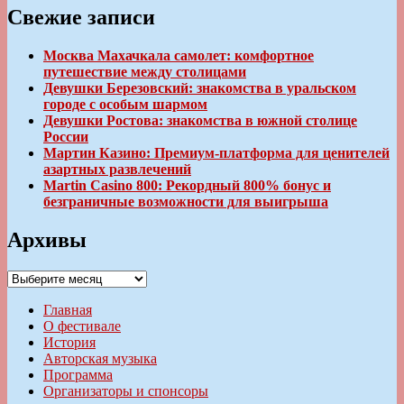
Свежие записи
Москва Махачкала самолет: комфортное
путешествие между столицами
Девушки Березовский: знакомства в уральском
городе с особым шармом
Девушки Ростова: знакомства в южной столице
России
Мартин Казино: Премиум-платформа для ценителей
азартных развлечений
Martin Casino 800: Рекордный 800% бонус и
безграничные возможности для выигрыша
Архивы
Архивы
Главная
О фестивале
История
Авторская музыка
Программа
Организаторы и спонсоры