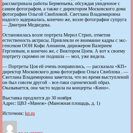
рассматривала работы Берменьева, обсуждая увиденное с
самим фотографом, а также с директором Московского дома
фотографии Ольгой Свибловой. Светлана Владимировна
надолго задержалась, конечно же, возле фотографии супруга
— Дмитрия Медведева.
Остановилась возле портрета Мерил Стрип, отметив
естественость актрисы. Привлекли ее внимание кадры с экс-
генсеком ООН Кофи Аннаном, дирижером Валерием
Гергиевым, и конечно же, с Виктором Цоем. А вот к своему
портрету скромно не подошла — мол, уже видела.
— Портреты Цоя ей очень понравились, — рассказала «КП»
директор Московского дома фотографии Ольга Свиблова . —
Светлана Владимировна заметила, что во время выступлений
он был совсем другой – все-таки сценический образ.
Оказывается, она часто ходила на концерты «Кино».
Выставка продлится до 30 ноября
Адрес: ЦВЗ «Манеж» (Манежная площадь, д. 1)
Источник:
kp.ru
Автор
Опубликовано
Рубрики