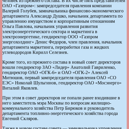
человек из прежнего состава. В их числе пять представителей
ОАО «Газпром»: зампредседателя правления компании
Валерий Голубев, замначальника финансово-экономического
департамента Александр Душко, начальник департамента по
управлению имуществом и корпоративным отношениям
Ольга Павлова, начальник управления развития
электроэнергетического сектора и маркетинга в
электроэнергетике, гендиректор ООО «Газпром
энергохолдинг» Денис Федоров, член правления, начальник
департамента маркетинга, переработки газа и жидких
углеводородов Кирилл Селезнев.
Кроме того, из прежнего состава в новый совет директоров
вошли гендиректор ЗАО «Лидер» Анатолий Гавриленко,
гендиректор ОАО «ОГК-6» и ОАО «ОГК-2» Алексей
Митюшов, первый зампредседателя правления ОАО «СО
ЕЭС» Николай Шульгинов, гендиректор ОАО «Мосэнерго»
Виталий Яковлев.
При этом в совет директоров не попали ранее входившие в
него заместитель мэра Москвы по вопросам жилищно-
коммунального хозяйства Петр Бирюков и руководитель
департамента топливно-энергетического хозяйства города
Евгений Скляров.
Также в новом составе совета — замначальника управления