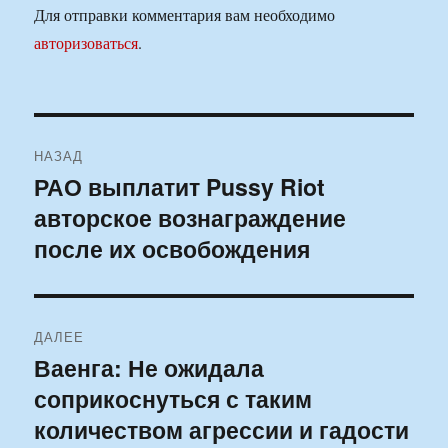
Для отправки комментария вам необходимо
авторизоваться
.
Навигация
НАЗАД
по
РАО выплатит Pussy Riot
Предыдущая
авторское вознаграждение
запись:
записям
после их освобождения
ДАЛЕЕ
Ваенга: Не ожидала
Следующая
соприкоснуться с таким
запись:
количеством агрессии и гадости