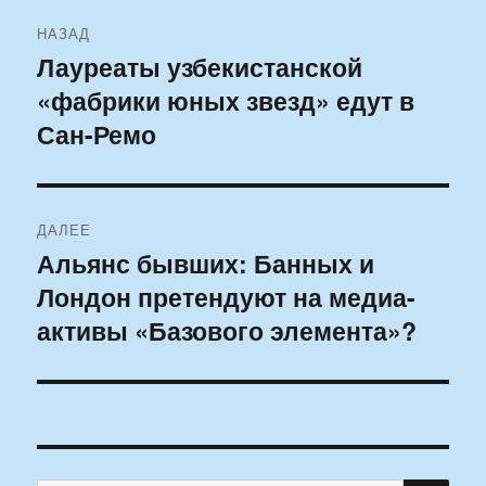
Навигация
НАЗАД
по
Лауреаты узбекистанской
Предыдущая
«фабрики юных звезд» едут в
запись:
записям
Сан-Ремо
ДАЛЕЕ
Альянс бывших: Банных и
Следующая
Лондон претендуют на медиа-
запись:
активы «Базового элемента»?