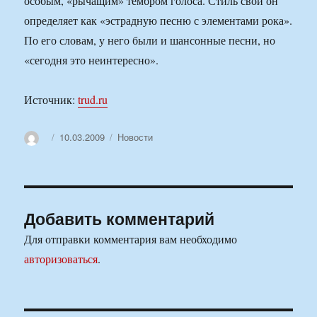
особым, «рычащим» тембром голоса. Стиль свой он
определяет как «эстрадную песню с элементами рока».
По его словам, у него были и шансонные песни, но
«сегодня это неинтересно».
Источник:
trud.ru
Автор
Опубликовано
Рубрики
10.03.2009
Новости
Добавить комментарий
Для отправки комментария вам необходимо
авторизоваться
.