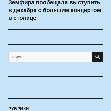
Земфира пообещала выступить
Следующая
в декабре с большим концертом
запись:
в столице
ПО
Искать:
РУБРИКИ