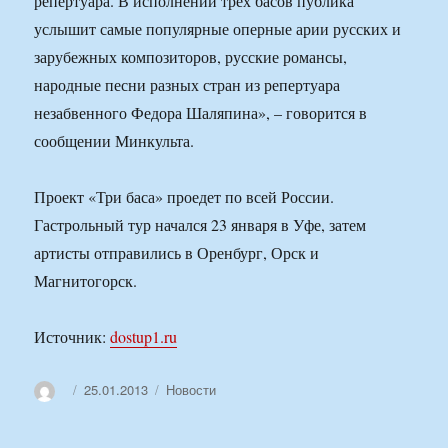
репертуара. В исполнении трех басов публика
услышит самые популярные оперные арии русских и
зарубежных композиторов, русские романсы,
народные песни разных стран из репертуара
незабвенного Федора Шаляпина», – говорится в
сообщении Минкульта.
Проект «Три баса» проедет по всей России.
Гастрольный тур начался 23 января в Уфе, затем
артисты отправились в Оренбург, Орск и
Магнитогорск.
Источник:
dostup1.ru
Автор
Опубликовано
Рубрики
25.01.2013
Новости