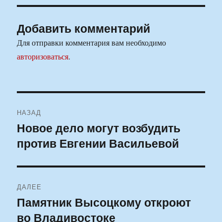
Добавить комментарий
Для отправки комментария вам необходимо
авторизоваться
.
Навигация
НАЗАД
по
Новое дело могут возбудить
Предыдущая
против Евгении Васильевой
запись:
записям
ДАЛЕЕ
Памятник Высоцкому откроют
Следующая
во Владивостоке
запись: