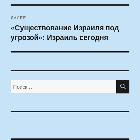
ДАЛЕЕ
«Существование Израиля под
Следующая
угрозой»: Израиль сегодня
запись:
ПО
Искать: