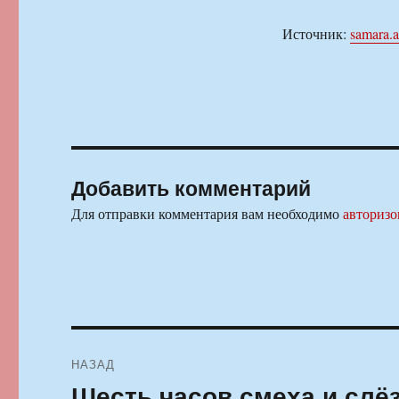
Источник:
samara.a
Добавить комментарий
Для отправки комментария вам необходимо
авторизо
Навигация
НАЗАД
по
Шесть часов смеха и слё
Предыдущая