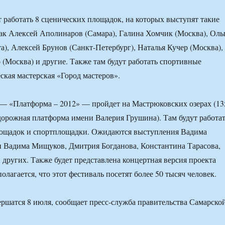
т работать 8 сценических площадок, на которых выступят такие
ак Алексей Аполинаров (Самара), Галина Хомчик (Москва), Оль
а), Алексей Брунов (Санкт-Петербург), Наталья Кучер (Москва),
(Москва) и другие. Также там будут работать спортивные
ская мастерская «Город мастеров».
— «Платформа – 2012» — пройдет на Мастрюковских озерах (13
орожная платформа имени Валерия Грушина). Там будут работа
лощадок и спортплощадки. Ожидаются выступления Вадима
и Вадима Мищуков, Дмитрия Богданова, Константина Тарасова,
других. Также будет представлена концертная версия проекта
лагается, что этот фестиваль посетят более 50 тысяч человек.
ершатся 8 июля, сообщает пресс-служба правительства Самарско