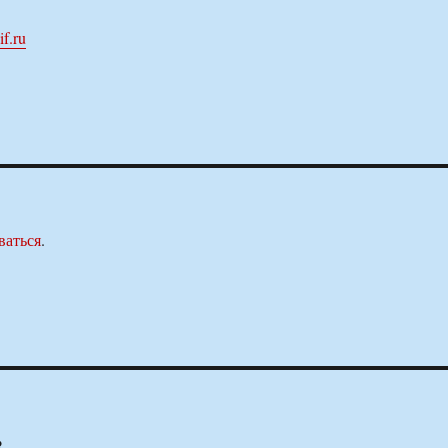
if.ru
ваться
.
з