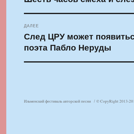
запись:
записям
ДАЛЕЕ
След ЦРУ может появитьс
Следующая
запись:
поэта Пабло Неруды
Ильменский фестиваль авторской песни
© CopyRight 2013-20