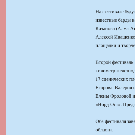
На фестивале буду
известные барды к
Качанова (Алма-Ат
Алексей Иващенко 
площадки и творче
Второй фестиваль 
километр железнод
17 сценических п
Егорова, Валерия 
Елены Фроловой и 
«Норд-Ост». Предпо
Оба фестиваля зав
области.