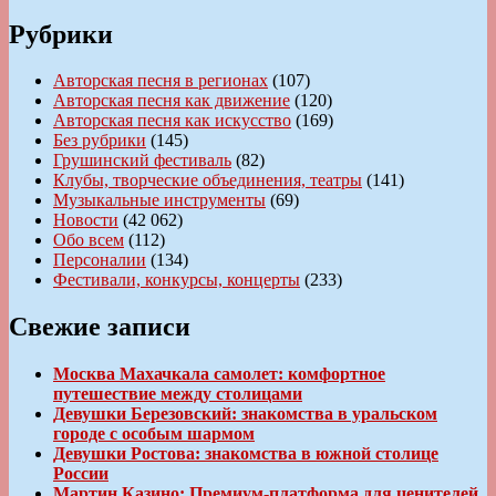
Рубрики
Авторская песня в регионах
(107)
Авторская песня как движение
(120)
Авторская песня как искусство
(169)
Без рубрики
(145)
Грушинский фестиваль
(82)
Клубы, творческие объединения, театры
(141)
Музыкальные инструменты
(69)
Новости
(42 062)
Обо всем
(112)
Персоналии
(134)
Фестивали, конкурсы, концерты
(233)
Свежие записи
Москва Махачкала самолет: комфортное
путешествие между столицами
Девушки Березовский: знакомства в уральском
городе с особым шармом
Девушки Ростова: знакомства в южной столице
России
Мартин Казино: Премиум-платформа для ценителей