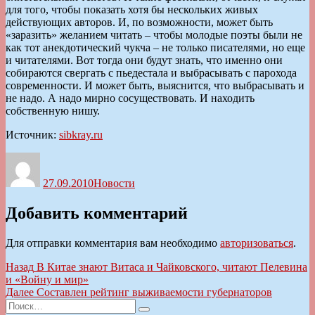
для того, чтобы показать хотя бы нескольких живых
действующих авторов. И, по возможности, может быть
«заразить» желанием читать – чтобы молодые поэты были не
как тот анекдотический чукча – не только писателями, но еще
и читателями. Вот тогда они будут знать, что именно они
собираются свергать с пьедестала и выбрасывать с парохода
современности. И может быть, выяснится, что выбрасывать и
не надо. А надо мирно сосуществовать. И находить
собственную нишу.
Источник:
sibkray.ru
Автор
Опубликовано
Рубрики
27.09.2010
Новости
Добавить комментарий
Для отправки комментария вам необходимо
авторизоваться
.
Навигация
Предыдущая
Назад
В Китае знают Витаса и Чайковского, читают Пелевина
запись:
и «Войну и мир»
по
Следующая
Далее
Составлен рейтинг выживаемости губернаторов
записям
Искать:
запись:
Поиск