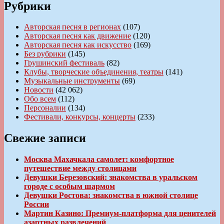
Рубрики
Авторская песня в регионах
(107)
Авторская песня как движение
(120)
Авторская песня как искусство
(169)
Без рубрики
(145)
Грушинский фестиваль
(82)
Клубы, творческие объединения, театры
(141)
Музыкальные инструменты
(69)
Новости
(42 062)
Обо всем
(112)
Персоналии
(134)
Фестивали, конкурсы, концерты
(233)
Свежие записи
Москва Махачкала самолет: комфортное
путешествие между столицами
Девушки Березовский: знакомства в уральском
городе с особым шармом
Девушки Ростова: знакомства в южной столице
России
Мартин Казино: Премиум-платформа для ценителей
азартных развлечений