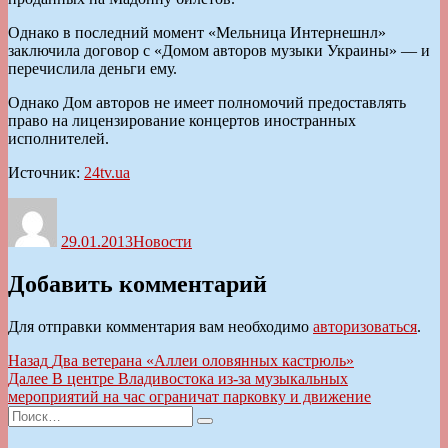
Однако в последний момент «Мельница Интернешнл»
заключила договор с «Домом авторов музыки Украины» — и
перечислила деньги ему.
Однако Дом авторов не имеет полномочий предоставлять
право на лицензирование концертов иностранных
исполнителей.
Источник:
24tv.ua
Автор
Опубликовано
Рубрики
29.01.2013
Новости
Добавить комментарий
Для отправки комментария вам необходимо
авторизоваться
.
Навигация
Предыдущая
Назад
Два ветерана «Аллеи оловянных кастрюль»
запись:
Следующая
Далее
В центре Владивостока из-за музыкальных
по
запись:
мероприятий на час ограничат парковку и движение
записям
Искать:
Поиск