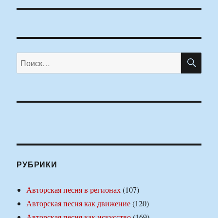
ПО
Искать:
РУБРИКИ
Авторская песня в регионах
(107)
Авторская песня как движение
(120)
Авторская песня как искусство
(169)