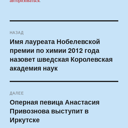
авторизоваться
.
Навигация
НАЗАД
по
Имя лауреата Нобелевской
Предыдущая
премии по химии 2012 года
запись:
записям
назовет шведская Королевская
академия наук
ДАЛЕЕ
Оперная певица Анастасия
Следующая
Привознова выступит в
запись:
Иркутске