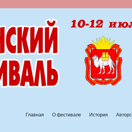
ской песни
Главная
О фестивале
История
Авторс