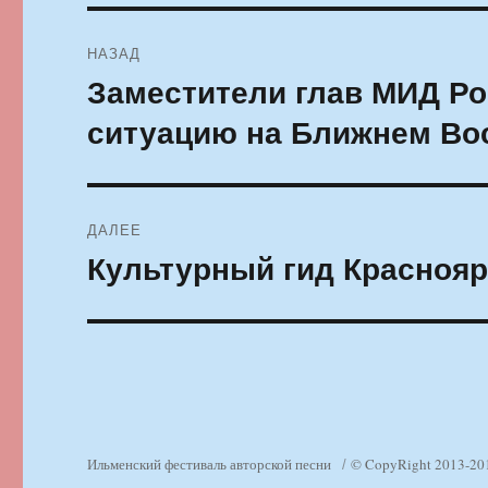
Навигация
НАЗАД
по
Заместители глав МИД Ро
Предыдущая
запись:
записям
ситуацию на Ближнем Во
ДАЛЕЕ
Культурный гид Красноярс
Следующая
запись:
Ильменский фестиваль авторской песни
© CopyRight 2013-20