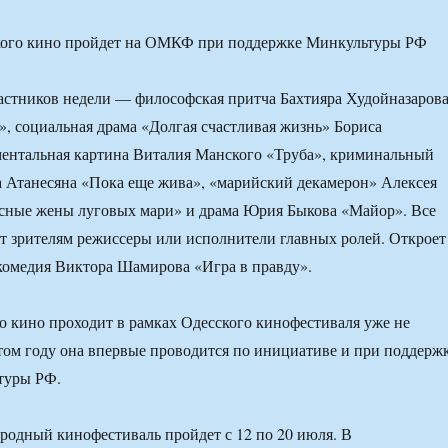
астников недели — философская притча Бахтияра Худойназаров
, социальная драма «Долгая счастливая жизнь» Бориса
ментальная картина Виталия Манского «Труба», криминальный
 Атанесяна «Пока еще жива», «марийский декамерон» Алексея
сные жены луговых мари» и драма Юрия Быкова «Майор». Все
т зрителям режиссеры или исполнители главных ролей. Откроет
комедия Виктора Шамирова «Игра в правду».
о кино проходит в рамках Одесского кинофестиваля уже не
этом году она впервые проводится по инициативе и при поддерж
туры РФ.
одный кинофестиваль пройдет с 12 по 20 июля. В