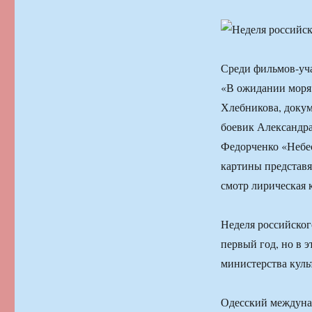
Среди фильмов-уч
«В ожидании моря»
Хлебникова, доку
боевик Александра
Федорченко «Небе
картины представя
смотр лирическая 
Неделя российског
первый год, но в 
министерства куль
Одесский междунар