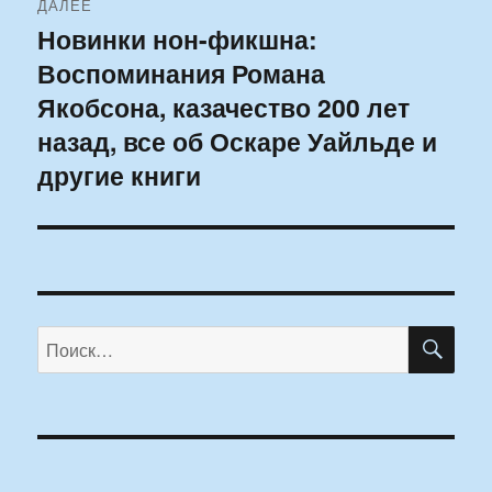
ДАЛЕЕ
Новинки нон-фикшна:
Следующая
Воспоминания Романа
запись:
Якобсона, казачество 200 лет
назад, все об Оскаре Уайльде и
другие книги
ПО
Искать: