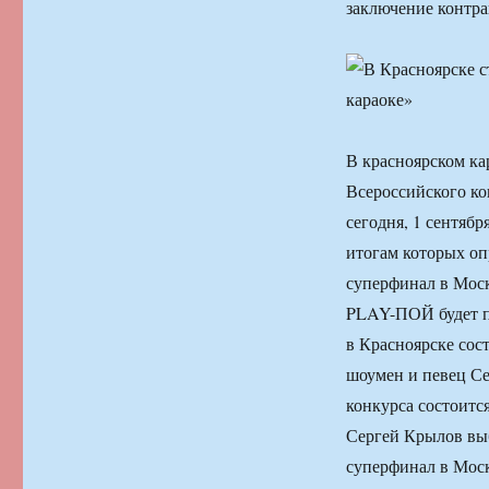
заключение контра
В красноярском к
Всероссийского к
сегодня, 1 сентябр
итогам которых оп
суперфинал в Моск
PLAY-ПОЙ будет п
в Красноярске сос
шоумен и певец Се
конкурса состоитс
Сергей Крылов выб
суперфинал в Моск