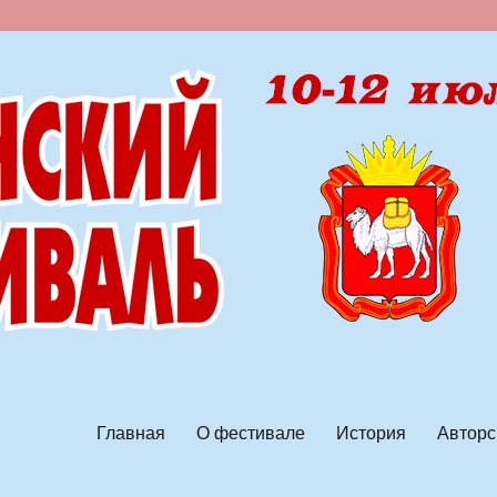
ской песни
Главная
О фестивале
История
Авторс