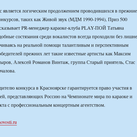
с является логическим продолжением проводившихся в прежние
онкурсов, таких как Живой звук (МДМ 1990-1994), Приз 500
ссказывает PR-менеджер караоке-клуба PLAY-ПОЙ Татьяна
бные состязания среди вокалистов всегда проходили без лишн
ачиваясь на реальной помощи талантливым и перспективным
обедителей прежних лет такие известные артисты как Максим
ыров, Алексей Романов Винтаж, группа Старый приятель, Стас
чалова.
дителю конкурса в Красноярске гарантируется право участия в
ей, представляющих Россию на Чемпионате мира по караоке и
кта с профессиональным концертным агентством.
ovosti.ru