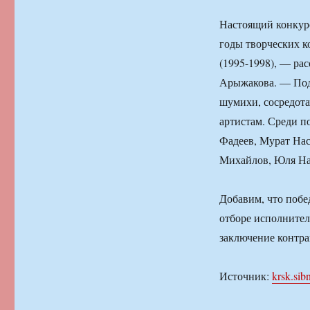
Настоящий конкур
годы творческих к
(1995-1998), — ра
Арыжакова. — Подо
шумихи, сосредот
артистам. Среди п
Фадеев, Мурат Нас
Михайлов, Юля На
Добавим, что побе
отборе исполнител
заключение контра
Источник:
krsk.sibn