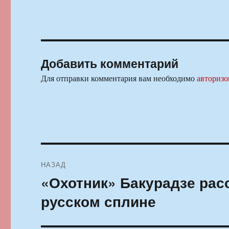
Добавить комментарий
Для отправки комментария вам необходимо
авторизо
Навигация
НАЗАД
по
«Охотник» Бакурадзе рас
Предыдущая
запись:
записям
русском сплине