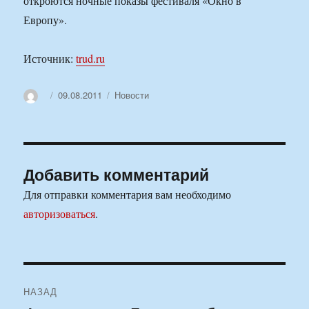
откроются ночные показы фестиваля «Окно в
Европу».
Источник:
trud.ru
Автор
Опубликовано
Рубрики
09.08.2011
Новости
Добавить комментарий
Для отправки комментария вам необходимо
авторизоваться
.
Навигация
НАЗАД
по