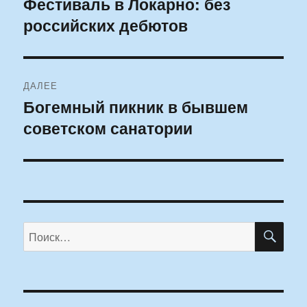
Фестиваль в Локарно: без
Предыдущая
российских дебютов
запись:
записям
ДАЛЕЕ
Богемный пикник в бывшем
Следующая
советском санатории
запись:
ПО
Искать: