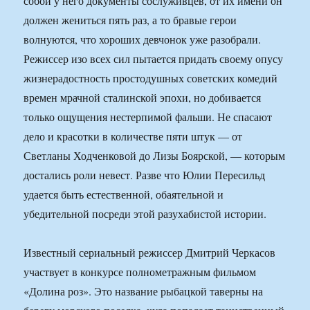
собой у него документы сослуживцев, от их имени он
должен жениться пять раз, а то бравые герои
волнуются, что хороших девчонок уже разобрали.
Режиссер изо всех сил пытается придать своему опусу
жизнерадостность простодушных советских комедий
времен мрачной сталинской эпохи, но добивается
только ощущения нестерпимой фальши. Не спасают
дело и красотки в количестве пяти штук — от
Светланы Ходченковой до Лизы Боярской, — которым
достались роли невест. Разве что Юлии Пересильд
удается быть естественной, обаятельной и
убедительной посреди этой разухабистой истории.
Известный сериальный режиссер Дмитрий Черкасов
участвует в конкурсе полнометражным фильмом
«Долина роз». Это название рыбацкой таверны на