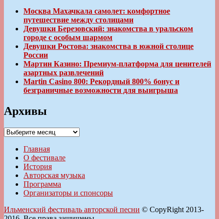
Москва Махачкала самолет: комфортное
путешествие между столицами
Девушки Березовский: знакомства в уральском
городе с особым шармом
Девушки Ростова: знакомства в южной столице
России
Мартин Казино: Премиум-платформа для ценителей
азартных развлечений
Martin Casino 800: Рекордный 800% бонус и
безграничные возможности для выигрыша
Архивы
Архивы
Главная
О фестивале
История
Авторская музыка
Программа
Организаторы и спонсоры
Ильменский фестиваль авторской песни
© CopyRight 2013-
2016. Все права защищены