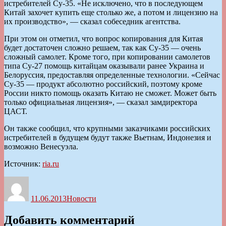
истребителей Су-35. «Не исключено, что в последующем
Китай захочет купить еще столько же, а потом и лицензию на
их производство», — сказал собеседник агентства.
При этом он отметил, что вопрос копирования для Китая
будет достаточен сложно решаем, так как Су-35 — очень
сложный самолет. Кроме того, при копировании самолетов
типа Су-27 помощь китайцам оказывали ранее Украина и
Белоруссия, предоставляя определенные технологии. «Сейчас
Су-35 — продукт абсолютно российский, поэтому кроме
России никто помощь оказать Китаю не сможет. Может быть
только официальная лицензия», — сказал замдиректора
ЦАСТ.
Он также сообщил, что крупными заказчиками российских
истребителей в будущем будут также Вьетнам, Индонезия и
возможно Венесуэла.
Источник:
ria.ru
Автор
Опубликовано
Рубрики
11.06.2013
Новости
Добавить комментарий