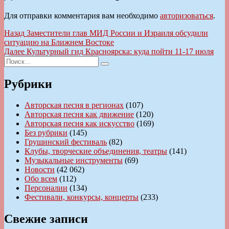
Для отправки комментария вам необходимо
авторизоваться
.
Навигация
Предыдущая
Назад
Заместители глав МИД России и Израиля обсудили
запись:
ситуацию на Ближнем Востоке
по
Следующая
Далее
Культурный гид Красноярска: куда пойти 11-17 июля
записям
Искать:
запись:
Поиск
Рубрики
Авторская песня в регионах
(107)
Авторская песня как движение
(120)
Авторская песня как искусство
(169)
Без рубрики
(145)
Грушинский фестиваль
(82)
Клубы, творческие объединения, театры
(141)
Музыкальные инструменты
(69)
Новости
(42 062)
Обо всем
(112)
Персоналии
(134)
Фестивали, конкурсы, концерты
(233)
Свежие записи